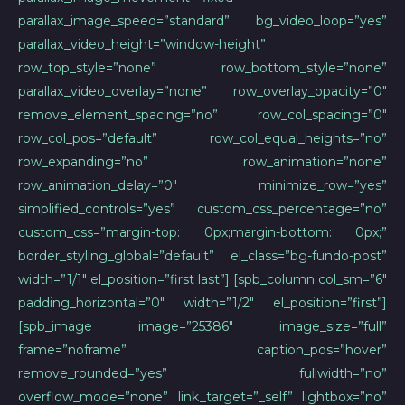
parallax_image_speed=”standard” bg_video_loop=”yes”
parallax_video_height=”window-height”
row_top_style=”none” row_bottom_style=”none”
parallax_video_overlay=”none” row_overlay_opacity=”0″
remove_element_spacing=”no” row_col_spacing=”0″
row_col_pos=”default” row_col_equal_heights=”no”
row_expanding=”no” row_animation=”none”
row_animation_delay=”0″ minimize_row=”yes”
simplified_controls=”yes” custom_css_percentage=”no”
custom_css=”margin-top: 0px;margin-bottom: 0px;”
border_styling_global=”default” el_class=”bg-fundo-post”
width=”1/1″ el_position=”first last”] [spb_column col_sm=”6″
padding_horizontal=”0″ width=”1/2″ el_position=”first”]
[spb_image image=”25386″ image_size=”full”
frame=”noframe” caption_pos=”hover”
remove_rounded=”yes” fullwidth=”no”
overflow_mode=”none” link_target=”_self” lightbox=”no”