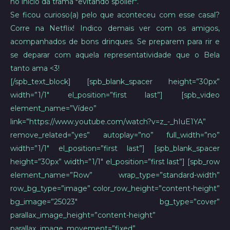
no início da trama *evitando spoiler*.
Se ficou curioso(a) pelo que aconteceu com esse casal?
Corre na Netflix! Indico demais ver com os amigos,
acompanhados de bons drinques. Se preparem para rir e
se deparar com aquela representatividade que o Bela
tanto ama <3!
[/spb_text_block] [spb_blank_spacer height=”30px”
width=”1/1″ el_position=”first last”] [spb_video
element_name=”Vídeo”
link=”https://www.youtube.com/watch?v=z_-_hIuE1YA”
remove_related=”yes” autoplay=”no” full_width=”no”
width=”1/1″ el_position=”first last”] [spb_blank_spacer
height=”30px” width=”1/1″ el_position=”first last”] [spb_row
element_name=”Row” wrap_type=”standard-width”
row_bg_type=”image” color_row_height=”content-height”
bg_image=”25023″ bg_type=”cover”
parallax_image_height=”content-height”
parallax_image_movement=”fixed”