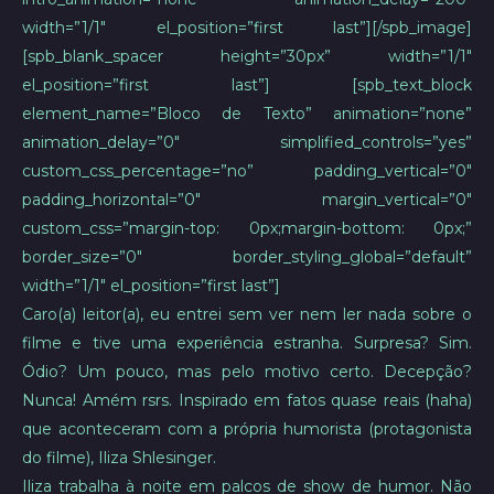
width=”1/1″ el_position=”first last”][/spb_image]
[spb_blank_spacer height=”30px” width=”1/1″
el_position=”first last”] [spb_text_block
element_name=”Bloco de Texto” animation=”none”
animation_delay=”0″ simplified_controls=”yes”
custom_css_percentage=”no” padding_vertical=”0″
padding_horizontal=”0″ margin_vertical=”0″
custom_css=”margin-top: 0px;margin-bottom: 0px;”
border_size=”0″ border_styling_global=”default”
width=”1/1″ el_position=”first last”]
Caro(a) leitor(a), eu entrei sem ver nem ler nada sobre o
filme e tive uma experiência estranha. Surpresa? Sim.
Ódio? Um pouco, mas pelo motivo certo. Decepção?
Nunca! Amém rsrs. Inspirado em fatos quase reais (haha)
que aconteceram com a própria humorista (protagonista
do filme), Iliza Shlesinger.
Iliza trabalha à noite em palcos de show de humor. Não