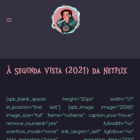
Skip
to
Search
content
MAIN
MENU
À Segunda Vista (2021) da Netflix
[spb_blank_spacer height=”30px” width=”1/1″
el_position=”first last”] [spb_image image=”25385″
image_size=”full” frame=”noframe” caption_pos=”hover”
remove_rounded=”yes” fullwidth=”no”
overflow_mode=”none” link_target=”_self” lightbox=”no”
intro_animation=”none” animation_delay=”200″