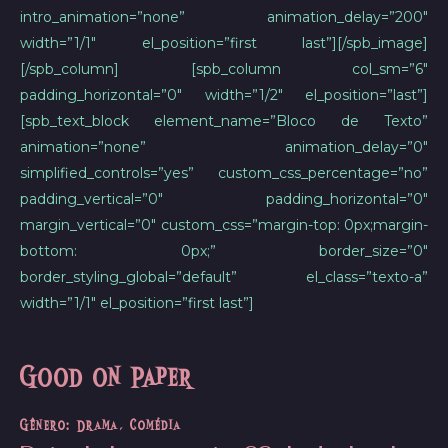
intro_animation=”none” animation_delay=”200″
width=”1/1″ el_position=”first last”][/spb_image]
[/spb_column] [spb_column col_sm=”6″
padding_horizontal=”0″ width=”1/2″ el_position=”last”]
[spb_text_block element_name=”Bloco de Texto”
animation=”none” animation_delay=”0″
simplified_controls=”yes” custom_css_percentage=”no”
padding_vertical=”0″ padding_horizontal=”0″
margin_vertical=”0″ custom_css=”margin-top: 0px;margin-
bottom: 0px;” border_size=”0″
border_styling_global=”default” el_class=”texto-a”
width=”1/1″ el_position=”first last”]
Good on Paper
Gênero: Drama, Comédia