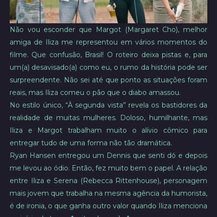
Não vou esconder que Margot (Margaret Cho), melhor
amiga de Iliza me representou em vários momentos do
filme. Que confusão, Brasil! O roteiro deixa pistas e, para
um(a) desavisado(a) como eu, o rumo da história pode ser
surpreendente. Não sei até que ponto as situações foram
reais, mas Iliza comeu o pão que o diabo amassou.
No estilo único, “À segunda vista” revela os bastidores da
realidade de muitas mulheres. Doloso, humilhante, mas
Iliza e Margot trabalham muito o alívio cômico para
entregar tudo de uma forma não tão dramática.
Ryan Hansen entregou um Dennis que senti dó e depois
me levou ao ódio. Então, fez muito bem o papel. A relação
entre Iliza e Serena (Rebecca Rittenhouse), personagem
mais jovem que trabalha na mesma agência da humorista,
é de ironia, o que ganha outro valor quando Iliza menciona