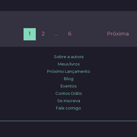
Post
1
2
…
6
Próxima
pagination
Sobre a autora
Meus livros
Próximo Lançamento
Blog
Eventos
Contos Grátis
Se inscreva
Fale comigo