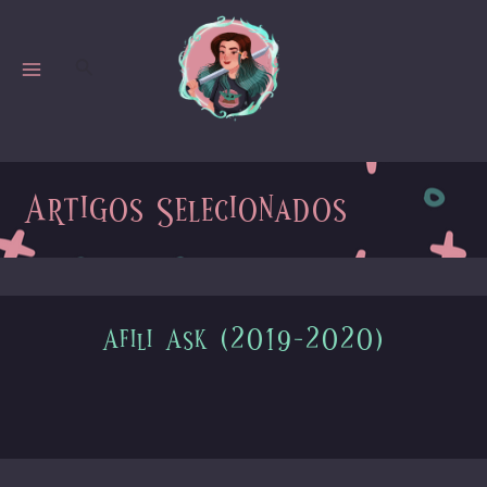
Skip
to
Search
content
MAIN
MENU
Artigos Selecionados
Afili Ask (2019-2020)