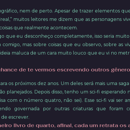
ográfico, nem de perto. Apesar de trazer elementos qu
ão “real,” muitos leitores me dizem que as personagens 
coisas que realmente acontecem.
go que eu desconheço completamente, isso seria muito d
m comigo, mas sobre coisas que eu observo, sobre as v
ideia maluca de um cara muito louco que eu vi no metrô
hance de te vermos escrevendo outros gêneros
para os próximos dez anos. Um deles será mais uma sag
 estão planejados. Depois disso, tenho um sci-fi esperand
sa com o número quatro, não sei). Esse sci-fi vai ser
ndo governada por outras criaturas que foram cr
de escrever.
eiro livro de quarto, afinal, cada um retrata o