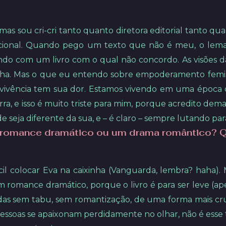
as sou cri-cri tanto quanto diretora editorial tanto qua
encional. Quando pego um texto que não é meu, o lem
do com um livro com o qual não concordo. As visões d
a. Mas o que eu entendo sobre empoderamento femini
a vivência tem sua dor. Estamos vivendo em uma época 
ra, e isso é muito triste para mim, porque acredito demai
seja diferente da sua, e – é claro – sempre lutando par
 romance dramático ou um drama romântico? Qu
ícil colocar Eva na caixinha (Vanguarda, lembra? haha
romance dramático, porque o livro é para ser leve (ape
adas sem tabu, sem romantização, de uma forma mais crua
soas se apaixonam perdidamente no olhar, não é esse t