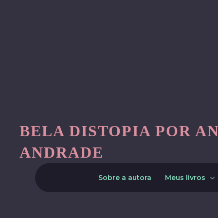
Skip
to
content
BELA DISTOPIA POR A
ANDRADE
Sobre a autora
Meus livros