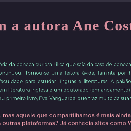
m a autora Ane Cos
ória da boneca curiosa Lilica que saía da casa de boneca
 continuou. Tornou-se uma leitora ávida, faminta por h
uldade para estudar línguas e literaturas. A paixão p
 em literatura inglesa e um doutorado (em andamento)
eu primeiro livro, Eva. Vanguarda, que traz muito da sua 
, mas aquele que compartilhamos é mais ainda! 
m outras plataformas? Já conhecia sites como W