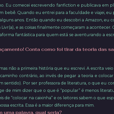
o. Eu comecei escrevendo fanfiction e publicava em pl
 um bebê. Quando eu entrei para a faculdade e viajei, 
m alguns anos. Então quando eu descobri a Amazon, eu c
ora Livr(a), e as coisas finalmente começaram a acontece
aforma fantástica para quem está se aventurando a esc
nçamento! Conta como foi tirar da teoria das sa
as não a primeira história que eu escrevi. A escrita veio
 caminho contrário, ao invés de pegar a teoria e colocar
lgum sentido). Por ser professora de literatura, o que eu
ge de mim dizer que o que é “popular” é menos literatu
is de “colocar na caixinha” e os leitores sabem o que esper
 nossa escrita. Essa é a maior diferença para mim.
 uma palavra, qual seria?