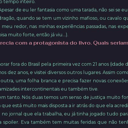
 tempo inteiro.
Apesar de eu ler fantasia como uma tarada, não sei se eu
e dragão, quando se tem um vizinho mafioso, ou cavalo
meu redor, nas minhas experiências passadas, nas expe
isa muito forte, então já viu…).
cia com a protagonista do livro. Quais seriam 
morar fora do Brasil pela primeira vez com 21 anos (idade
mos dez anos, e visitei diversos outros lugares. Assim c
 outra, uma folha branca e precisa fazer novas conexõe
mizades intercontinentais eu também tive.
m tanto. Nós duas temos um senso de justiça muito for
e está muito mais disposta a ir atrás do que ela acredi
o jornal que ela trabalha, eu já tinha jogado tudo para 
o a spoiler. Eva também tem muitas feridas que não te