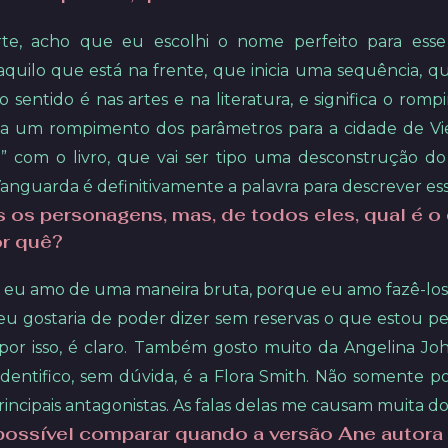
te, acho que eu escolhi o nome perfeito para esse 
 aquilo que está na frente, que inicia uma sequência, 
 sentido é nas artes e na literatura, e significa o rom
a um rompimento dos parâmetros para a cidade de Vien
com o livro, que vai ser tipo uma desconstrução do 
Vanguarda é definitivamente a palavra para descrever esse
s os personagens, mas, de todos eles, qual é 
or quê?
eu amo de uma maneira bruta, porque eu amo fazê-los 
eu gostaria de poder dizer sem reservas o que estou 
or isso, é claro. Também gosto muito da Angelina Joh
ifico, sem dúvida, é a Flora Smith. Não somente po
ncipais antagonistas. As falas delas me causam muita dor
 possível comparar quando a versão Ane autora 