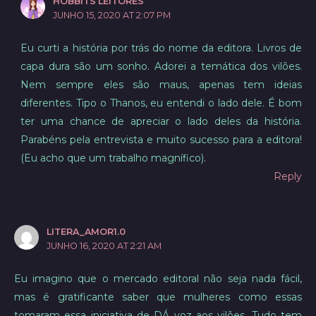
HOBBITS LEITORES
JUNHO 15, 2020 AT 2:07 PM
Eu curti a história por trás do nome da editora. Livros de
capa dura são um sonho. Adorei a temática dos vilões.
Nem sempre eles são maus, apenas tem ideias
diferentes. Tipo o Thanos, eu entendi o lado dele. É bom
ter uma chance de apreciar o lado deles da história.
Parabéns pela entrevista e muito sucesso para a editora!
(Eu acho que um trabalho magnífico).
Reply
LITERA_AMOR1.0
JUNHO 16, 2020 AT 2:21 AM
Eu imagino que o mercado editoral não seja nada fácil,
mas é gratificante saber que mulheres como essas
tomaram essa iniciativa de DÁ voz aos vilões. Tudo tem