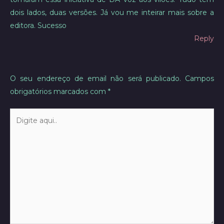
dois lados, duas versões. Já vou me inteirar mais sobre a
editora. Sucesso
Reply
O seu endereço de email não será publicado.
Campos
obrigatórios marcados com
*
Digite
aqui..