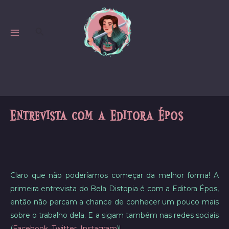
Skip
to
Search
content
MAIN
MENU
Entrevista com a Editora Épos
Claro que não poderíamos começar da melhor forma! A
primeira entrevista do Bela Distopia é com a Editora Épos,
então não percam a chance de conhecer um pouco mais
sobre o trabalho dela. E a sigam também nas redes sociais
(
Facebook
,
Twitter
,
Instagram
)!