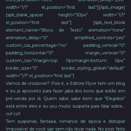
width=”1/1″ el_position=”first last”][/spb_image]
[spb_blank_spacer height=”30px” width=”1/1″
el_position=”first last”] [spb_text_block
element_name=”Bloco de Texto” animation=”none”
animation_delay=”0″ simplified_controls=”yes”
custom_css_percentage=”no” padding_vertical=”0″
padding_horizontal=”0″ margin_vertical=”0″
custom_css=”margin-top: 0px;margin-bottom: 0px;”
border_size=”0″ border_styling_global=”default”
width=”1/1″ el_position=”first last”]
Vamos de crossover? Pois é, a Editora Flyve tem um blog
e eu já aproveito para fazer jabá dos livros que estão em
pré-venda por lá. Quem sabe, sabe bem que “Elegidos”
está entre eles e eu sou muito suspeita para falar sobre…
cof cof.
Tem suspense, fantasia, romance de época e distopia!
Impossível de você sair sem não levar nada. No post feito