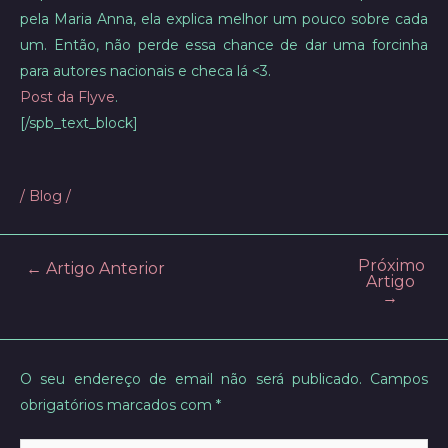
pela Maria Anna, ela explica melhor um pouco sobre cada
um. Então, não perde essa chance de dar uma forcinha
para autores nacionais e checa lá <3.
Post da Flyve
.
[/spb_text_block]
/
Blog
/
Próximo
Post
←
Artigo Anterior
Artigo
navigation
→
O seu endereço de email não será publicado.
Campos
obrigatórios marcados com
*