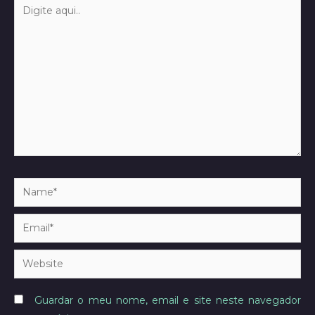
Digite
aqui..
Name*
Email*
Website
Guardar o meu nome, email e site neste navegador