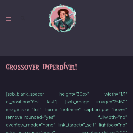
Skip
to
Search
content
MAIN
MENU
Crossover imperdível!
[spb_blank_spacer height=”30px” width=”1/1″
el_position=”first last”] [spb_image image=”25160″
image_size=”full” frame=”noframe” caption_pos=”hover”
remove_rounded=”yes” fullwidth=”no”
overflow_mode=”none” link_target=”_self” lightbox=”no”
intro_animation=”none” animation_delay=”200″