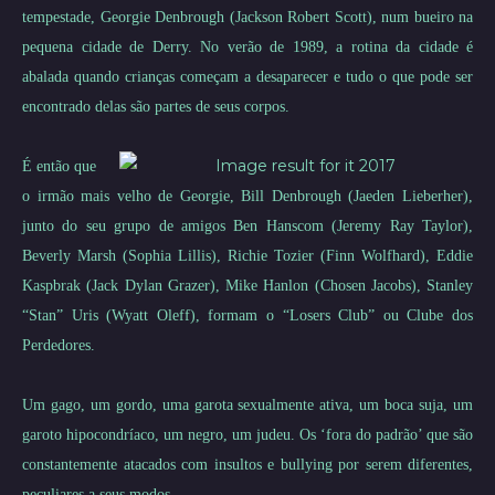
tempestade, Georgie Denbrough (Jackson Robert Scott), num bueiro na
pequena cidade de Derry. No verão de 1989, a rotina da cidade é
abalada quando crianças começam a desaparecer e tudo o que pode ser
encontrado delas são partes de seus corpos.
É então que
o irmão mais velho de Georgie, Bill Denbrough (Jaeden Lieberher),
junto do seu grupo de amigos Ben Hanscom (Jeremy Ray Taylor),
Beverly Marsh (Sophia Lillis), Richie Tozier (Finn Wolfhard), Eddie
Kaspbrak (Jack Dylan Grazer), Mike Hanlon (Chosen Jacobs), Stanley
“Stan” Uris (Wyatt Oleff), formam o “Losers Club” ou Clube dos
Perdedores.
Um gago, um gordo, uma garota sexualmente ativa, um boca suja, um
garoto hipocondríaco, um negro, um judeu. Os ‘fora do padrão’ que são
constantemente atacados com insultos e bullying por serem diferentes,
peculiares a seus modos.