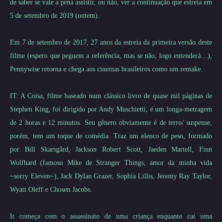
de saber se vale a pena assistir, ou não, ver a continuação que estreia em
5 de setembro de 2019 (ontem).
Em 7 de setembro de 2017, 27 anos da estreia da primeira versão deste
filme (espero que peguem a referência, mas se não, logo entenderá…),
Pennywise retorna e chega aos cinemas brasileiros como um remake.
IT: A Coisa, filme baseado num clássico livro de quase mil páginas de
Stephen King, foi dirigido por Andy Muschietti, é um longa-metragem
de 2 horas e 12 minutos. Seu gênero obviamente é de terro/ suspense,
porém, tem um toque de comédia. Traz um elenco de peso, formado
por Bill Skarsgård, Jackson Robert Scott, Jaeden Martell, Finn
Wolfhard (famoso Mike de Stranger Things, amor da minha vida
~sorry Eleven~), Jack Dylan Grazer, Sophia Lillis, Jeremy Ray Taylor,
Wyatt Oleff e Chosen Jacobs.
It começa com o assassinato de uma criança enquanto cai uma