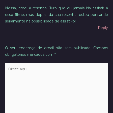
Nossa, amei a resenha! Juro que eu jamais iria assistir a
esse filme, mas depois da sua resenha, estou pensando
seriamente na possibilidade de assistí-lo!
Reply
O seu endereço de email não será publicado.
Campos
obrigatórios marcados com
*
Digite
aqui..