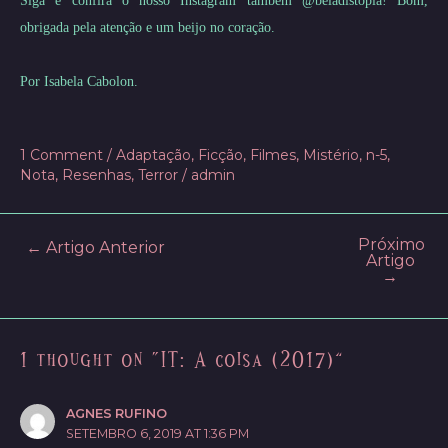
Siga e confira o nosso Instagram também @beladistopia! Bom,
obrigada pela atenção e um beijo no coração.
Por Isabela Cabolon.
1 Comment
/
Adaptação
,
Ficção
,
Filmes
,
Mistério
,
n-5
,
Nota
,
Resenhas
,
Terror
/
admin
Próximo
Post
←
Artigo Anterior
Artigo
navigation
→
1 thought on “IT: A coisa (2017)”
AGNES RUFINO
SETEMBRO 6, 2019 AT 1:36 PM