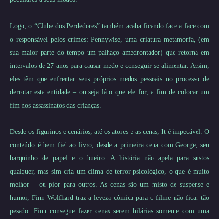
Logo, o “Clube dos Perdedores” também acaba ficando face a face com
o responsável pelos crimes: Pennywise, uma criatura metamorfa, (em
sua maior parte do tempo um palhaço amedrontador) que retorna em
intervalos de 27 anos para causar medo e conseguir se alimentar. Assim,
eles têm que enfrentar seus próprios medos pessoais no processo de
derrotar esta entidade – ou seja lá o que ele for, a fim de colocar um
fim nos assassinatos das crianças.
Desde os figurinos e cenários, até os atores e as cenas, It é impecável. O
conteúdo é bem fiel ao livro, desde a primeira cena com George, seu
barquinho de papel e o bueiro.
A história não apela para sustos
qualquer, mas sim cria um clima de terror psicológico, o que é muito
melhor – ou pior para outros. As cenas são um misto de suspense e
humor, Finn Wolfhard traz a leveza cômica para o filme não ficar tão
pesado. Finn consegue fazer cenas serem hilárias somente com uma