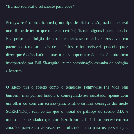
“Eu não sou real o suficiente para você?”
Pennywise é o próprio medo, um tipo de bicho papão, nada mais real
num filme de terror que o medo, certo? (Tirando alguns fiascos por aí).
É a própria definição de terror, contenta-se em deixar seus alvos em
pavor constante ao invés de matá-los, é imprevisível, poderia quase
dizer que é debochado…, mas o mais importante de tudo: é muito bem
interpretado por Bill
Skarsgård
, numa combinação estranha de sedução
e loucura.
O sueco tira o folego como o temeroso Pennywise (na vida real
também, mas por ser lindo…), conseguindo ser assustador apenas com
um olhar ou com um sorriso (sim, o filho da mãe consegue dar medo
SORRINDO), sem contar que o visual de palhaço do século XIX é
muito mais assustador que um Bozo from hell. Bill foi preciso em sua
atuação, parecendo às vezes estar olhando tanto para os personagens