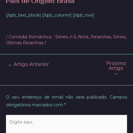
País de Origem: Brasil
[/spb_text_block] [/spb_column] [/spb_row]
/
Comédia Romântica - Séries
,
n-5
,
Nota
,
Resenhas
,
Séries
,
Últimas Resenhas
/
Próximo
Post
←
Artigo Anterior
Artigo
navigation
→
O seu endereço de email não será publicado.
Campos
obrigatórios marcados com
*
Digite
aqui..