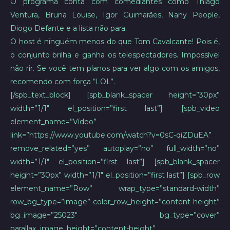
O programa conta com comediantes como Thiago
Ventura, Bruna Louise, Igor Guimarães, Nany People,
Diogo Defante e a lista não para.
O host é ninguém menos do que Tom Cavalcante! Pois é,
o conjunto brilha e ganha os telespectadores. Impossível
não rir. Se você tem planos para ver algo com os amigos,
recomendo com força “LOL”.
[/spb_text_block] [spb_blank_spacer height=”30px”
width=”1/1″ el_position=”first last”] [spb_video
element_name=”Vídeo”
link=”https://www.youtube.com/watch?v=0sC-qiZDuEA”
remove_related=”yes” autoplay=”no” full_width=”no”
width=”1/1″ el_position=”first last”] [spb_blank_spacer
height=”30px” width=”1/1″ el_position=”first last”] [spb_row
element_name=”Row” wrap_type=”standard-width”
row_bg_type=”image” color_row_height=”content-height”
bg_image=”25023″ bg_type=”cover”
parallax_image_height=”content-height”