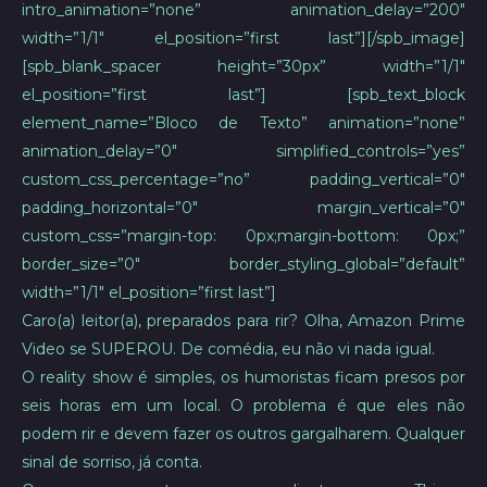
intro_animation=”none” animation_delay=”200″
width=”1/1″ el_position=”first last”][/spb_image]
[spb_blank_spacer height=”30px” width=”1/1″
el_position=”first last”] [spb_text_block
element_name=”Bloco de Texto” animation=”none”
animation_delay=”0″ simplified_controls=”yes”
custom_css_percentage=”no” padding_vertical=”0″
padding_horizontal=”0″ margin_vertical=”0″
custom_css=”margin-top: 0px;margin-bottom: 0px;”
border_size=”0″ border_styling_global=”default”
width=”1/1″ el_position=”first last”]
Caro(a) leitor(a), preparados para rir? Olha, Amazon Prime
Video se SUPEROU. De comédia, eu não vi nada igual.
O reality show é simples, os humoristas ficam presos por
seis horas em um local. O problema é que eles não
podem rir e devem fazer os outros gargalharem. Qualquer
sinal de sorriso, já conta.