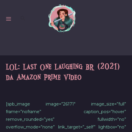
Skip
to
Search
content
MAIN
MENU
LOL: Last One Laughing BR (2021)
da Amazon Prime Video
[spb_image image=”26171″ image_size=”full”
frame=”noframe” caption_pos=”hover”
remove_rounded=”yes” fullwidth=”no”
overflow_mode=”none” link_target=”_self” lightbox=”no”