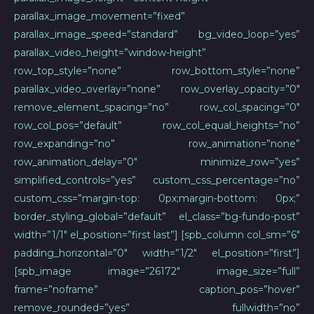
parallax_image_movement=”fixed”
parallax_image_speed=”standard” bg_video_loop=”yes”
parallax_video_height=”window-height”
row_top_style=”none” row_bottom_style=”none”
parallax_video_overlay=”none” row_overlay_opacity=”0″
remove_element_spacing=”no” row_col_spacing=”0″
row_col_pos=”default” row_col_equal_heights=”no”
row_expanding=”no” row_animation=”none”
row_animation_delay=”0″ minimize_row=”yes”
simplified_controls=”yes” custom_css_percentage=”no”
custom_css=”margin-top: 0px;margin-bottom: 0px;”
border_styling_global=”default” el_class=”bg-fundo-post”
width=”1/1″ el_position=”first last”] [spb_column col_sm=”6″
padding_horizontal=”0″ width=”1/2″ el_position=”first”]
[spb_image image=”26172″ image_size=”full”
frame=”noframe” caption_pos=”hover”
remove_rounded=”yes” fullwidth=”no”