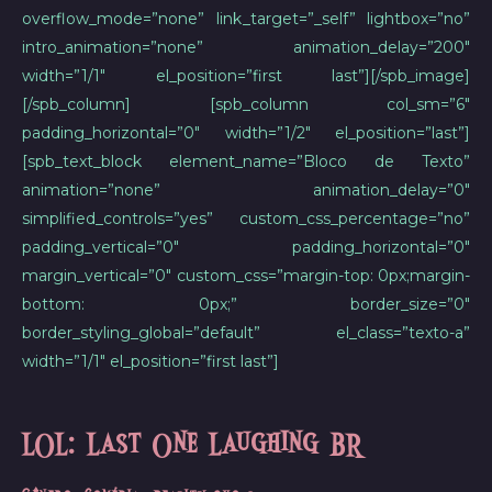
overflow_mode=”none” link_target=”_self” lightbox=”no”
intro_animation=”none” animation_delay=”200″
width=”1/1″ el_position=”first last”][/spb_image]
[/spb_column] [spb_column col_sm=”6″
padding_horizontal=”0″ width=”1/2″ el_position=”last”]
[spb_text_block element_name=”Bloco de Texto”
animation=”none” animation_delay=”0″
simplified_controls=”yes” custom_css_percentage=”no”
padding_vertical=”0″ padding_horizontal=”0″
margin_vertical=”0″ custom_css=”margin-top: 0px;margin-
bottom: 0px;” border_size=”0″
border_styling_global=”default” el_class=”texto-a”
width=”1/1″ el_position=”first last”]
LOL: Last One Laughing BR