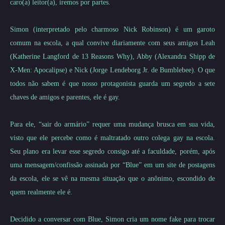
caro(a) leitor(a), iremos por partes.
Simon (interpretado pelo charmoso Nick Robinson) é um garoto
comum na escola, a qual convive diariamente com seus amigos Leah
(Katherine Langford de 13 Reasons Why), Abby (Alexandra Shipp de
X-Men: Apocalipse) e Nick (Jorge Lendeborg Jr. de Bumblebee). O que
todos não sabem é que nosso protagonista guarda um segredo a sete
chaves de amigos e parentes, ele é gay.
Para ele, “sair do armário” requer uma mudança brusca em sua vida,
visto que ele percebe como é maltratado outro colega gay na escola.
Seu plano era levar esse segredo consigo até a faculdade, porém, após
uma mensagem/confissão assinada por “Blue” em um site de postagens
da escola, ele se vê na mesma situação que o anônimo, escondido de
quem realmente ele é.
Decidido a conversar com Blue, Simon cria um nome fake para trocar