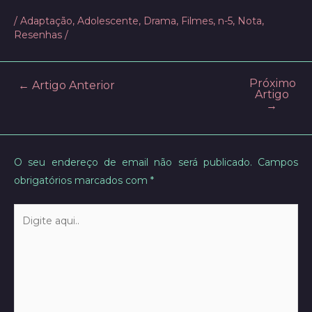
/
Adaptação
,
Adolescente
,
Drama
,
Filmes
,
n-5
,
Nota
,
Resenhas
/
Próximo
Post
←
Artigo Anterior
Artigo
navigation
→
O seu endereço de email não será publicado.
Campos
obrigatórios marcados com
*
Digite
aqui..