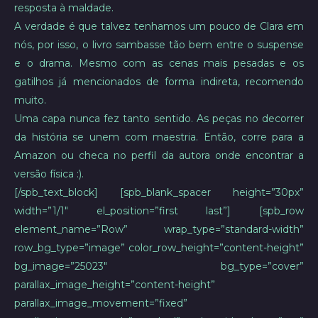
resposta à maldade.
A verdade é que talvez tenhamos um pouco de Clara em
nós, por isso, o livro sambasse tão bem entre o suspense
e o drama. Mesmo com as cenas mais pesadas e os
gatilhos já mencionados de forma indireta, recomendo
muito.
Uma capa nunca fez tanto sentido. As peças no decorrer
da história se unem com maestria. Então, corre para a
Amazon ou checa no perfil da autora onde encontrar a
versão física :).
[/spb_text_block] [spb_blank_spacer height=”30px”
width=”1/1″ el_position=”first last”] [spb_row
element_name=”Row” wrap_type=”standard-width”
row_bg_type=”image” color_row_height=”content-height”
bg_image=”25023″ bg_type=”cover”
parallax_image_height=”content-height”
parallax_image_movement=”fixed”