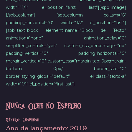
width=”1/1″ el_position=”first last”][/spb_image]
[/spb_column] [spb_column col_sm=”6″
padding_horizontal=”0″ width=”1/2″ el_position=”last”]
[spb_text_block element_name=”Bloco de Texto”
animation=”none” animation_delay=”0″
simplified_controls=”yes” custom_css_percentage=”no”
padding_vertical=”0″ padding_horizontal=”0″
margin_vertical=”0″ custom_css=”margin-top: 0px;margin-
bottom: 0px;” border_size=”0″
border_styling_global=”default” el_class=”texto-a”
width=”1/1″ el_position=”first last”]
Nunca Olhe no Espelho
Gênero: Suspense
Ano de lançamento
: 2019