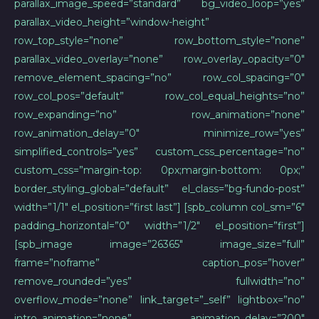
parallax_image_speed=”standard” bg_video_loop=”yes”
parallax_video_height=”window-height”
row_top_style=”none” row_bottom_style=”none”
parallax_video_overlay=”none” row_overlay_opacity=”0″
remove_element_spacing=”no” row_col_spacing=”0″
row_col_pos=”default” row_col_equal_heights=”no”
row_expanding=”no” row_animation=”none”
row_animation_delay=”0″ minimize_row=”yes”
simplified_controls=”yes” custom_css_percentage=”no”
custom_css=”margin-top: 0px;margin-bottom: 0px;”
border_styling_global=”default” el_class=”bg-fundo-post”
width=”1/1″ el_position=”first last”] [spb_column col_sm=”6″
padding_horizontal=”0″ width=”1/2″ el_position=”first”]
[spb_image image=”26365″ image_size=”full”
frame=”noframe” caption_pos=”hover”
remove_rounded=”yes” fullwidth=”no”
overflow_mode=”none” link_target=”_self” lightbox=”no”
intro_animation=”none” animation_delay=”200″