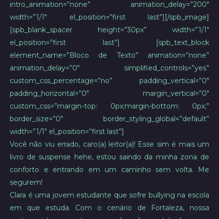
intro_animation=”none” animation_delay=”200″
width=”1/1″ el_position=”first last”][/spb_image]
[spb_blank_spacer height=”30px” width=”1/1″
el_position=”first last”] [spb_text_block
element_name=”Bloco de Texto” animation=”none”
animation_delay=”0″ simplified_controls=”yes”
custom_css_percentage=”no” padding_vertical=”0″
padding_horizontal=”0″ margin_vertical=”0″
custom_css=”margin-top: 0px;margin-bottom: 0px;”
border_size=”0″ border_styling_global=”default”
width=”1/1″ el_position=”first last”]
Você não viu errado, caro(a) leitor(a)! Esse sim é mais um
livro de suspense hehe, estou saindo da minha zona de
conforto e entrando em um caminho sem volta. Me
segurem!
Clara é uma jovem estudante que sofre bullying na escola
em que estuda. Com o cenário de Fortaleza, nossa