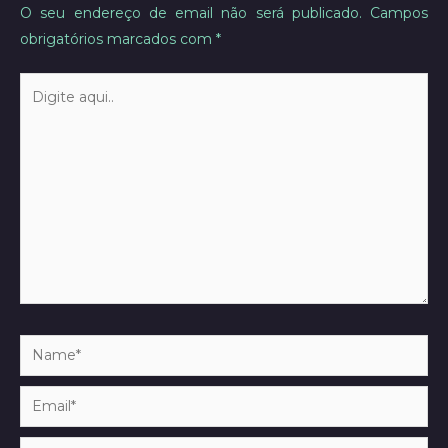
O seu endereço de email não será publicado.
Campos
obrigatórios marcados com
*
Digite
aqui..
Name*
Email*