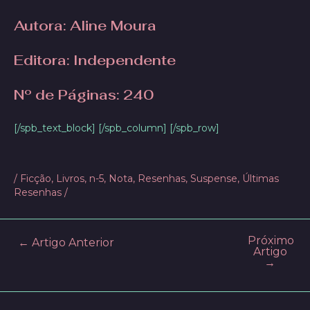
Autora
: Aline Moura
Editora: Independente
Nº de Páginas
: 240
[/spb_text_block] [/spb_column] [/spb_row]
/
Ficção
,
Livros
,
n-5
,
Nota
,
Resenhas
,
Suspense
,
Últimas
Resenhas
/
Próximo
Post
←
Artigo Anterior
Artigo
navigation
→