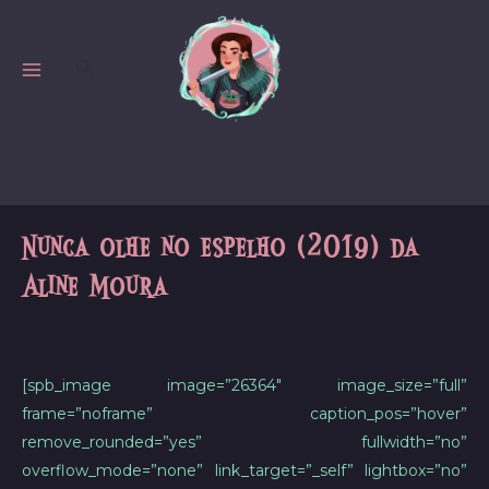
Skip
to
Search
content
MAIN
MENU
Nunca olhe no espelho (2019) da
Aline Moura
[spb_image image=”26364″ image_size=”full”
frame=”noframe” caption_pos=”hover”
remove_rounded=”yes” fullwidth=”no”
overflow_mode=”none” link_target=”_self” lightbox=”no”