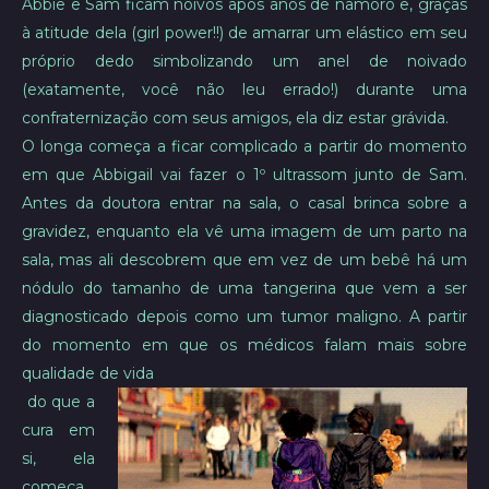
Abbie e Sam ficam noivos após anos de namoro e, graças
à atitude dela (girl power!!) de amarrar um elástico em seu
próprio dedo simbolizando um anel de noivado
(exatamente, você não leu errado!) durante uma
confraternização com seus amigos, ela diz estar grávida.
O longa começa a ficar complicado a partir do momento
em que Abbigail vai fazer o 1º ultrassom junto de Sam.
Antes da doutora entrar na sala, o casal brinca sobre a
gravidez, enquanto ela vê uma imagem de um parto na
sala, mas ali descobrem que em vez de um bebê há um
nódulo do tamanho de uma tangerina que vem a ser
diagnosticado depois como um tumor maligno. A partir
do momento em que os médicos falam mais sobre
qualidade de vida
do que a
cura em
si, ela
começa