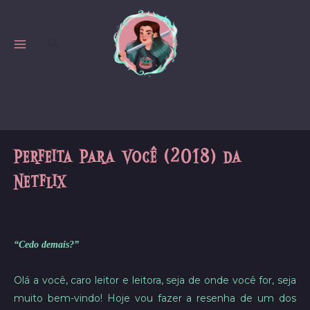
Skip
to
Search
content
MAIN
MENU
Perfeita Para Você (2018) da
Netflix
“Cedo demais?”
Olá a você, caro leitor e leitora, seja de onde você for, seja
muito bem-vindo! Hoje vou fazer a resenha de um dos