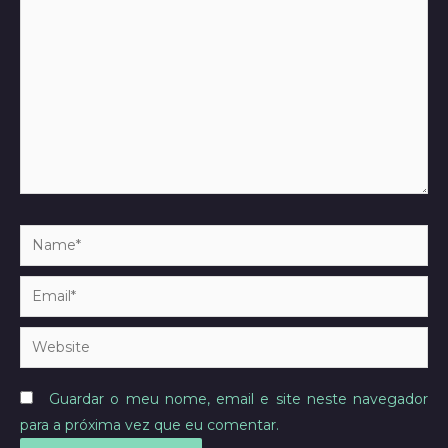
aqui..
Name*
Email*
Website
Guardar o meu nome, email e site neste navegador
para a próxima vez que eu comentar.