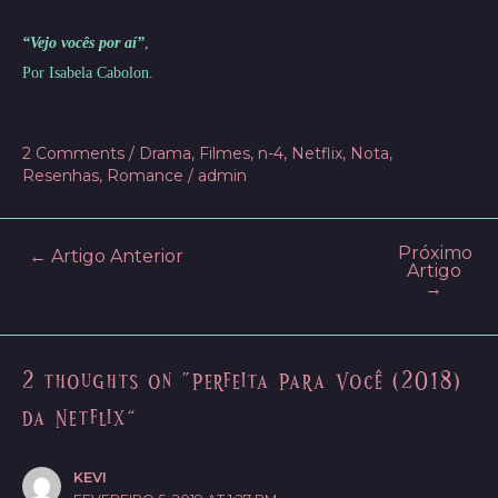
“Vejo vocês por aí”
,
Por Isabela Cabolon.
2 Comments
/
Drama
,
Filmes
,
n-4
,
Netflix
,
Nota
,
Resenhas
,
Romance
/
admin
Próximo
Post
←
Artigo Anterior
Artigo
navigation
→
2 thoughts on “Perfeita Para Você (2018)
da Netflix”
KEVI