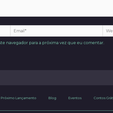
Email*
Webs
ste navegador para a próxima vez que eu comentar.
Próximo Lançamento
Blog
Eventos
Contos Grát