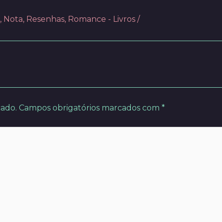
,
Nota
,
Resenhas
,
Romance - Livros
/
cado.
Campos obrigatórios marcados com
*