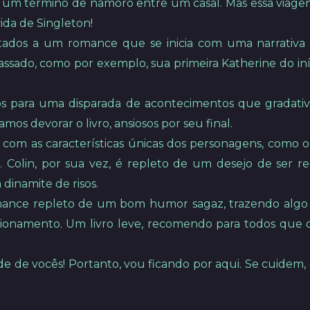
ver um término de namoro entre um casal. Mas essa viage
ida de Singleton!
ntados a um romance que se inicia com uma narrativ
assado, como por exemplo, sua primeira Katherine do iní
os para uma disparada de acontecimentos que gradat
mos devorar o livro, ansiosos por seu final.
os com as características únicas dos personagens, com
is. Colin, por sua vez, é repleto de um desejo de se
dinamite de risos.
ance repleto de um bom humor sagaz, trazendo algo 
cionamento. Um livro leve, recomendo para todos que q
pede de vocês! Portanto, vou ficando por aqui. Se cuide