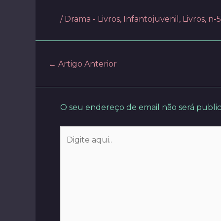
/
Drama - Livros
,
Infantojuvenil
,
Livros
,
n-5
Post
←
Artigo Anterior
navigation
O seu endereço de email não será publi
Digite
aqui..