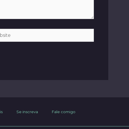
ite
is
Se inscreva
Fale comigo