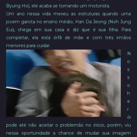
Byung Ho), ele acaba se tornando um motorista.
Um ano nessa vida mexeu as estruturas quando uma
jovem garota no ensino médio, Han Da Jeong (Noh Jung
Eui), chega em sua casa e diz que é sua filha. Para
completar, ela está órfã de mãe e com três irmãos
menores para cuidar.
N
o
s
s
o
h
e
r
ói
pode até não aceitar o problemão no início, porém, viu
nessa oportunidade a chance de mudar sua imagem