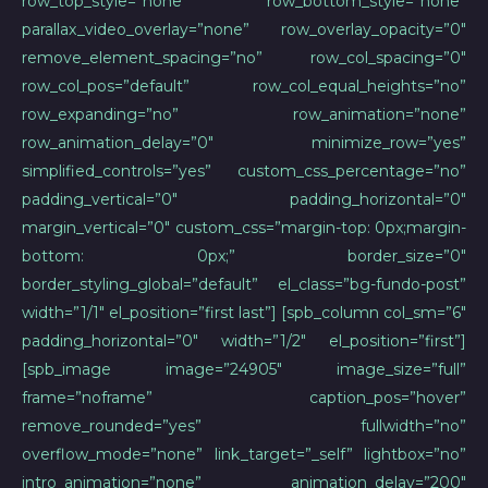
row_top_style=”none” row_bottom_style=”none”
parallax_video_overlay=”none” row_overlay_opacity=”0″
remove_element_spacing=”no” row_col_spacing=”0″
row_col_pos=”default” row_col_equal_heights=”no”
row_expanding=”no” row_animation=”none”
row_animation_delay=”0″ minimize_row=”yes”
simplified_controls=”yes” custom_css_percentage=”no”
padding_vertical=”0″ padding_horizontal=”0″
margin_vertical=”0″ custom_css=”margin-top: 0px;margin-
bottom: 0px;” border_size=”0″
border_styling_global=”default” el_class=”bg-fundo-post”
width=”1/1″ el_position=”first last”] [spb_column col_sm=”6″
padding_horizontal=”0″ width=”1/2″ el_position=”first”]
[spb_image image=”24905″ image_size=”full”
frame=”noframe” caption_pos=”hover”
remove_rounded=”yes” fullwidth=”no”
overflow_mode=”none” link_target=”_self” lightbox=”no”
intro_animation=”none” animation_delay=”200″