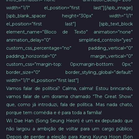
width=”1/1″ el_position=”first last”][/spb_image]
[spb_blank_spacer height=”30px” width=”1/1″
el_position=”first last”] [spb_text_block
element_name=”Bloco de Texto” animation=”none”
animation_delay=”0″ simplified_controls=”yes”
custom_css_percentage=”no” padding_vertical=”0″
padding_horizontal=”0″ margin_vertical=”0″
custom_css=”margin-top: 0px;margin-bottom: 0px;”
border_size=”0″ border_styling_global=”default”
width=”1/1″ el_position=”first last”]
Vamos falar de política? Calma, calma! Estou brincando,
vamos falar de um dorama chamado “The Great Show”
que, como já introduzi, fala de política. Mas nada chato,
porque tem comédia e é para toda a família!
Wi Dae Han (Song Seung Heon) é um ex deputado que
não largou a ambição de voltar para um cargo público.
Depois de perder a eleição para Kang Kyung Hoon (Son