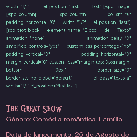
width=”1/1″ el_position=”first last”][/spb_image]
[/spb_column] [spb_column col_sm=”6″
padding_horizontal=”0″ width=”1/2″ el_position=”last”]
[spb_text_block element_name=”Bloco de Texto”
animation=”none” animation_delay=”0″
simplified_controls=”yes” custom_css_percentage=”no”
padding_vertical=”0″ padding_horizontal=”0″
margin_vertical=”0″ custom_css=”margin-top: 0px;margin-
bottom: 0px;” border_size=”0″
border_styling_global=”default” el_class=”texto-a”
width=”1/1″ el_position=”first last”]
The Great Show
Gênero: Comédia romântica, Família
Data de lançamento
: 26 de Agosto de