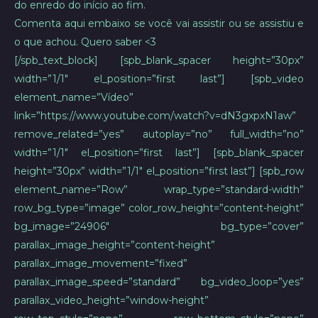
do enredo do início ao fim.
Comenta aqui embaixo se você vai assistir ou se assistiu e
o que achou. Quero saber <3
[/spb_text_block] [spb_blank_spacer height=”30px”
width=”1/1″ el_position=”first last”] [spb_video
element_name=”Vídeo”
link=”https://www.youtube.com/watch?v=dN3gxpxN1aw”
remove_related=”yes” autoplay=”no” full_width=”no”
width=”1/1″ el_position=”first last”] [spb_blank_spacer
height=”30px” width=”1/1″ el_position=”first last”] [spb_row
element_name=”Row” wrap_type=”standard-width”
row_bg_type=”image” color_row_height=”content-height”
bg_image=”24906″ bg_type=”cover”
parallax_image_height=”content-height”
parallax_image_movement=”fixed”
parallax_image_speed=”standard” bg_video_loop=”yes”
parallax_video_height=”window-height”