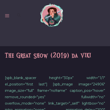
Skip
to
Search
content
MAIN
MENU
The Great Show (2019) da Viki
[spb_blank_spacer height=”30px” width=”1/1″
el_position=”first last”] [spb_image image=”24906″
image_size=”full” frame=”noframe” caption_pos=”hover”
remove_rounded=”yes” fullwidth=”no”
overflow_mode=”none” link_target=”_self” lightbox=”no”
intro_animation=”none” animation_delay=”200″