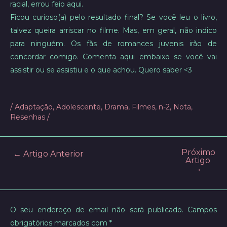
racial, errou feio aqui.
Ficou curioso(a) pelo resultado final? Se você leu o livro,
talvez queira arriscar no filme. Mas, em geral, não indico
para ninguém. Os fãs de romances juvenis irão de
concordar comigo. Comenta aqui embaixo se você vai
assistir ou se assistiu e o que achou. Quero saber <3
/
Adaptação
,
Adolescente
,
Drama
,
Filmes
,
n-2
,
Nota
,
Resenhas
/
Próximo
Post
←
Artigo Anterior
Artigo
navigation
→
O seu endereço de email não será publicado.
Campos
obrigatórios marcados com
*