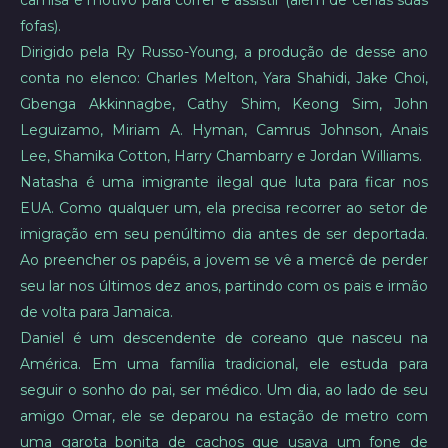
camisa é motivo para correr e assistir (além de cenas suas
fofas).
Dirigido pela Ry Russo-Young, a produção de desse ano
conta no elenco: Charles Melton, Yara Shahidi, Jake Choi,
Gbenga Akkinnagbe, Cathy Shim, Keong Sim, John
Leguizamo, Miriam A. Hyman, Camrus Johnson, Anais
Lee, Shamika Cotton, Harry Chambarry e Jordan Williams.
Natasha é uma imigrante ilegal que luta para ficar nos
EUA. Como qualquer um, ela precisa recorrer ao setor de
imigração em seu penúltimo dia antes de ser deportada.
Ao preencher os papéis, a jovem se vê a mercê de perder
seu lar nos últimos dez anos, partindo com os pais e irmão
de volta para Jamaica.
Daniel é um descendente de coreano que nasceu na
América. Em uma família tradicional, ele estuda para
seguir o sonho do pai, ser médico. Um dia, ao lado de seu
amigo Omar, ele se deparou na estação de metro com
uma garota bonita de cachos que usava um fone de