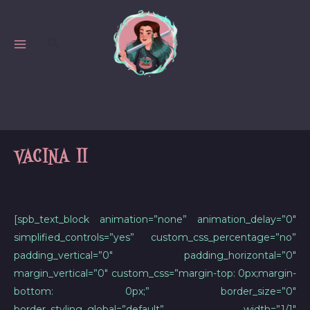
Skip
to
Search
content
MAIN
MENU
VACINA II
[spb_text_block animation=”none” animation_delay=”0″
simplified_controls=”yes” custom_css_percentage=”no”
padding_vertical=”0″ padding_horizontal=”0″
margin_vertical=”0″ custom_css=”margin-top: 0px;margin-
bottom: 0px;” border_size=”0″
border_styling_global=”default” width=”1/1″