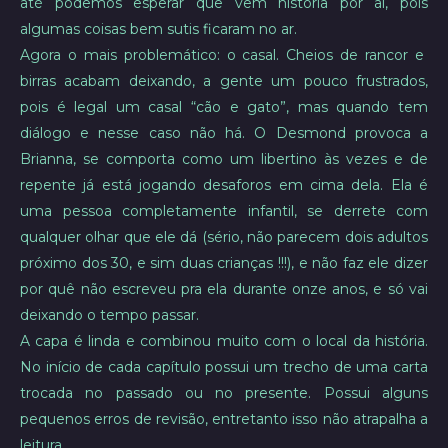
até podemos esperar que vem história por aí, pois
algumas coisas bem sutis ficaram no ar.
Agora o mais problemático: o casal. Cheios de rancor e
birras acabam deixando, a gente um pouco frustrados,
pois é legal um casal “cão e gato”, mas quando tem
diálogo e nesse caso não há. O Desmond provoca a
Brianna, se comporta como um libertino às vezes e de
repente já está jogando desaforos em cima dela. Ela é
uma pessoa completamente infantil, se derrete com
qualquer olhar que ele dá (sério, não parecem dois adultos
próximo dos 30, e sim duas crianças !!!), e não faz ele dizer
por quê não escreveu pra ela durante onze anos, e só vai
deixando o tempo passar.
A capa é linda e combinou muito com o local da história.
No início de cada capítulo possui um trecho de uma carta
trocada no passado ou no presente. Possui alguns
pequenos erros de revisão, entretanto isso não atrapalha a
leitura.