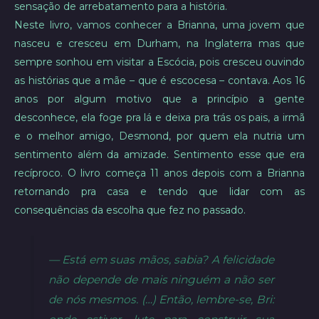
sensação de arrebatamento para a história.
Neste livro, vamos conhecer a Brianna, uma jovem que
nasceu e cresceu em Durham, na Inglaterra mas que
sempre sonhou em visitar a Escócia, pois cresceu ouvindo
as histórias que a mãe – que é escocesa – contava. Aos 16
anos por algum motivo que a princípio a gente
desconhece, ela foge pra lá e deixa pra trás os pais, a irmã
e o melhor amigo, Desmond, por quem ela nutria um
sentimento além da amizade. Sentimento esse que era
recíproco. O livro começa 11 anos depois com a Brianna
retornando pra casa e tendo que lidar com as
consequências da escolha que fez no passado.
— Está em suas mãos, sabia? A felicidade
não depende de mais ninguém a não ser
de nós mesmos. (…) Então, lembre-se, Bri: