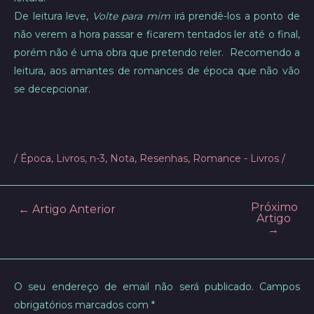
De leitura leve,
Volte para mim
irá prendê-los a ponto de
não verem a hora passar e ficarem tentados ler até o final,
porém não é uma obra que pretendo reler. Recomendo a
leitura, aos amantes de romances de época que não vão
se decepcionar.
/
Época
,
Livros
,
n-3
,
Nota
,
Resenhas
,
Romance - Livros
/
Próximo
Post
←
Artigo Anterior
Artigo
navigation
→
O seu endereço de email não será publicado.
Campos
obrigatórios marcados com
*