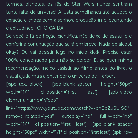
termos, planetas, os fãs de Star Wars nunca sentiram
tanta falta do universo! A justa semelhança até aquece o
coração e choca com a senhora produção (me levantando
e aplaudindo). CHO-CA-DA.
Se você é fã de ficção científica, não deixe de assisti-lo e
conferir a continuação que sairá em breve. Nada de álcool,
okay? Ou vai desistir logo no início kkkk. Precisa estar
100% concentrado para não se perder. E, se quer minha
recomendação, indico assistir ao filme antes do livro, o
visual ajuda mais a entender o universo de Herbert.
[/spb_text_block] [spb_blank_spacer height=”30px”
width=”1/1″ el_position=”first last”] [spb_video
element_name=”Vídeo”
link=”https://www.youtube.com/watch?v=dnBpZuSUISQ”
remove_related=”yes” autoplay=”no” full_width=”no”
width=”1/1″ el_position=”first last”] [spb_blank_spacer
height=”30px” width=”1/1″ el_position=”first last”] [spb_row