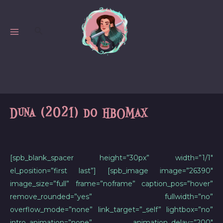
Skip
to
Search
content
MAIN
MENU
Duna (2021) do HBOMax
[spb_blank_spacer height=”30px” width=”1/1″
el_position=”first last”] [spb_image image=”26390″
image_size=”full” frame=”noframe” caption_pos=”hover”
remove_rounded=”yes” fullwidth=”no”
overflow_mode=”none” link_target=”_self” lightbox=”no”
intro_animation=”none” animation_delay=”200″