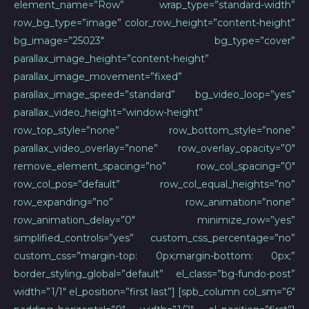
element_name=”Row” wrap_type=”standard-width”
row_bg_type=”image” color_row_height=”content-height”
bg_image=”25023″ bg_type=”cover”
parallax_image_height=”content-height”
parallax_image_movement=”fixed”
parallax_image_speed=”standard” bg_video_loop=”yes”
parallax_video_height=”window-height”
row_top_style=”none” row_bottom_style=”none”
parallax_video_overlay=”none” row_overlay_opacity=”0″
remove_element_spacing=”no” row_col_spacing=”0″
row_col_pos=”default” row_col_equal_heights=”no”
row_expanding=”no” row_animation=”none”
row_animation_delay=”0″ minimize_row=”yes”
simplified_controls=”yes” custom_css_percentage=”no”
custom_css=”margin-top: 0px;margin-bottom: 0px;”
border_styling_global=”default” el_class=”bg-fundo-post”
width=”1/1″ el_position=”first last”] [spb_column col_sm=”6″