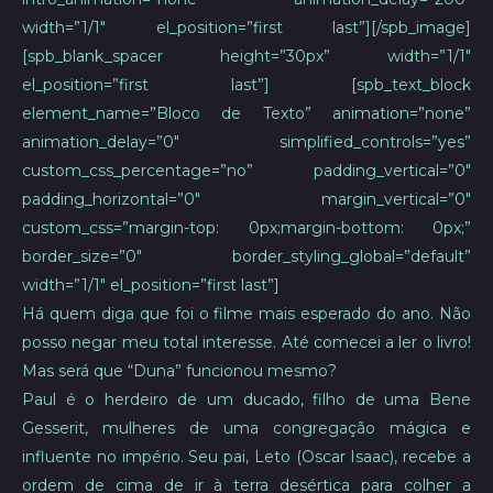
width=”1/1″ el_position=”first last”][/spb_image]
[spb_blank_spacer height=”30px” width=”1/1″
el_position=”first last”] [spb_text_block
element_name=”Bloco de Texto” animation=”none”
animation_delay=”0″ simplified_controls=”yes”
custom_css_percentage=”no” padding_vertical=”0″
padding_horizontal=”0″ margin_vertical=”0″
custom_css=”margin-top: 0px;margin-bottom: 0px;”
border_size=”0″ border_styling_global=”default”
width=”1/1″ el_position=”first last”]
Há quem diga que foi o filme mais esperado do ano. Não
posso negar meu total interesse. Até comecei a ler o livro!
Mas será que “Duna” funcionou mesmo?
Paul é o herdeiro de um ducado, filho de uma Bene
Gesserit, mulheres de uma congregação mágica e
influente no império. Seu pai, Leto (Oscar Isaac), recebe a
ordem de cima de ir à terra desértica para colher a