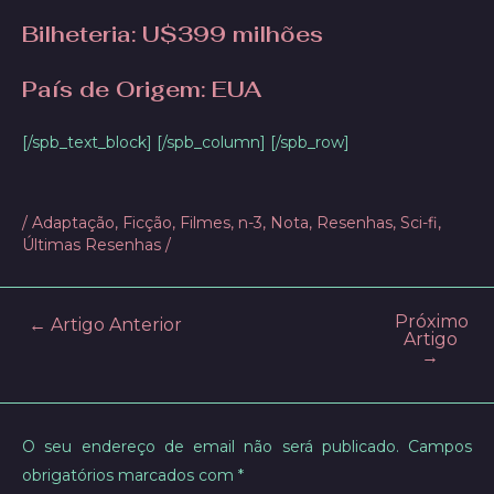
Bilheteria:
U$399 milhões
País de Origem: EUA
[/spb_text_block] [/spb_column] [/spb_row]
/
Adaptação
,
Ficção
,
Filmes
,
n-3
,
Nota
,
Resenhas
,
Sci-fi
,
Últimas Resenhas
/
Próximo
Post
←
Artigo Anterior
Artigo
navigation
→
O seu endereço de email não será publicado.
Campos
obrigatórios marcados com
*