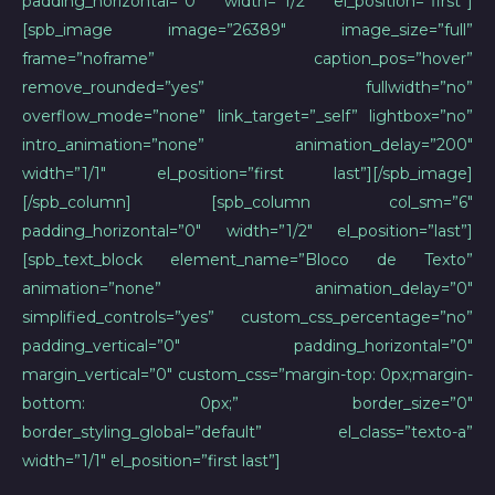
padding_horizontal=”0″ width=”1/2″ el_position=”first”]
[spb_image image=”26389″ image_size=”full”
frame=”noframe” caption_pos=”hover”
remove_rounded=”yes” fullwidth=”no”
overflow_mode=”none” link_target=”_self” lightbox=”no”
intro_animation=”none” animation_delay=”200″
width=”1/1″ el_position=”first last”][/spb_image]
[/spb_column] [spb_column col_sm=”6″
padding_horizontal=”0″ width=”1/2″ el_position=”last”]
[spb_text_block element_name=”Bloco de Texto”
animation=”none” animation_delay=”0″
simplified_controls=”yes” custom_css_percentage=”no”
padding_vertical=”0″ padding_horizontal=”0″
margin_vertical=”0″ custom_css=”margin-top: 0px;margin-
bottom: 0px;” border_size=”0″
border_styling_global=”default” el_class=”texto-a”
width=”1/1″ el_position=”first last”]