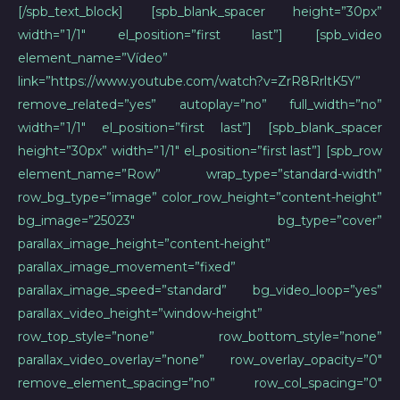
[/spb_text_block] [spb_blank_spacer height=”30px”
width=”1/1″ el_position=”first last”] [spb_video
element_name=”Vídeo”
link=”https://www.youtube.com/watch?v=ZrR8RrltK5Y”
remove_related=”yes” autoplay=”no” full_width=”no”
width=”1/1″ el_position=”first last”] [spb_blank_spacer
height=”30px” width=”1/1″ el_position=”first last”] [spb_row
element_name=”Row” wrap_type=”standard-width”
row_bg_type=”image” color_row_height=”content-height”
bg_image=”25023″ bg_type=”cover”
parallax_image_height=”content-height”
parallax_image_movement=”fixed”
parallax_image_speed=”standard” bg_video_loop=”yes”
parallax_video_height=”window-height”
row_top_style=”none” row_bottom_style=”none”
parallax_video_overlay=”none” row_overlay_opacity=”0″
remove_element_spacing=”no” row_col_spacing=”0″