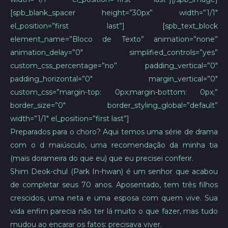
[spb_blank_spacer height=”30px” width=”1/1″
el_position=”first last”] [spb_text_block
element_name=”Bloco de Texto” animation=”none”
animation_delay=”0″ simplified_controls=”yes”
custom_css_percentage=”no” padding_vertical=”0″
padding_horizontal=”0″ margin_vertical=”0″
custom_css=”margin-top: 0px;margin-bottom: 0px;”
border_size=”0″ border_styling_global=”default”
width=”1/1″ el_position=”first last”]
Preparados para o choro? Aqui temos uma série de drama
com o d maiúsculo, uma recomendação da minha tia
(mais dorameira do que eu) que eu precisei conferir.
Shim Deok-chul (Park In-hwan) é um senhor que acabou
de completar seus 70 anos. Aposentado, tem três filhos
crescidos, uma neta e uma esposa com quem vive. Sua
vida enfim parecia não ter lá muito o que fazer, mas tudo
mudou ao encarar os fatos: precisava viver.