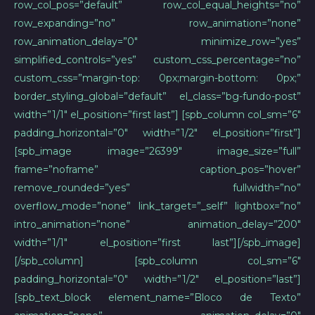
row_col_pos=”default” row_col_equal_heights=”no”
row_expanding=”no” row_animation=”none”
row_animation_delay=”0″ minimize_row=”yes”
simplified_controls=”yes” custom_css_percentage=”no”
custom_css=”margin-top: 0px;margin-bottom: 0px;”
border_styling_global=”default” el_class=”bg-fundo-post”
width=”1/1″ el_position=”first last”] [spb_column col_sm=”6″
padding_horizontal=”0″ width=”1/2″ el_position=”first”]
[spb_image image=”26399″ image_size=”full”
frame=”noframe” caption_pos=”hover”
remove_rounded=”yes” fullwidth=”no”
overflow_mode=”none” link_target=”_self” lightbox=”no”
intro_animation=”none” animation_delay=”200″
width=”1/1″ el_position=”first last”][/spb_image]
[/spb_column] [spb_column col_sm=”6″
padding_horizontal=”0″ width=”1/2″ el_position=”last”]
[spb_text_block element_name=”Bloco de Texto”