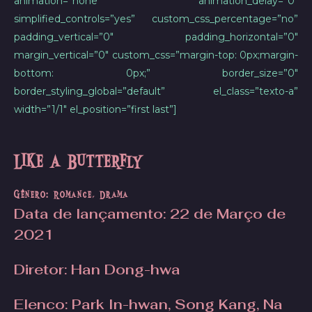
animation=”none” animation_delay=”0″
simplified_controls=”yes” custom_css_percentage=”no”
padding_vertical=”0″ padding_horizontal=”0″
margin_vertical=”0″ custom_css=”margin-top: 0px;margin-
bottom: 0px;” border_size=”0″
border_styling_global=”default” el_class=”texto-a”
width=”1/1″ el_position=”first last”]
Like a Butterfly
Gênero: Romance, Drama
Data de lançamento
: 22 de Março de
2021
Diretor: Han Dong-hwa
Elenco: Park In-hwan, Song Kang, Na