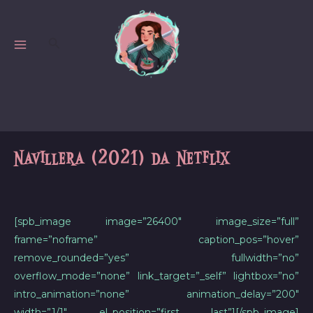
Skip
to
Search
content
MAIN
MENU
Navillera (2021) da Netflix
[spb_image image=”26400″ image_size=”full”
frame=”noframe” caption_pos=”hover”
remove_rounded=”yes” fullwidth=”no”
overflow_mode=”none” link_target=”_self” lightbox=”no”
intro_animation=”none” animation_delay=”200″
width=”1/1″ el_position=”first last”][/spb_image]