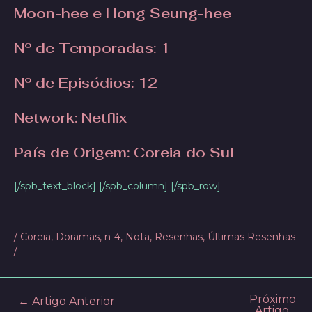
Moon-hee e Hong Seung-hee
Nº de Temporadas
: 1
Nº de Episódios
: 12
Network:
Netflix
País de Origem: Coreia do Sul
[/spb_text_block] [/spb_column] [/spb_row]
/
Coreia
,
Doramas
,
n-4
,
Nota
,
Resenhas
,
Últimas Resenhas
/
Próximo
Post
←
Artigo Anterior
Artigo