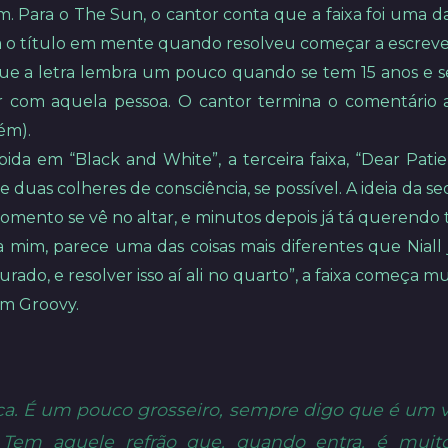
im. Para o The Sun, o cantor conta que a faixa foi uma 
a o título em mente quando resolveu começar a escreve
que a letra lembra um pouco quando se tem 15 anos e se
com aquela pessoa. O cantor termina o comentário 
ém).
ibida em “Black and White”, a terceira faixa, “Dear P
duas colheres de consciência, se possível. A ideia da s
omento se vê no altar, e minutos depois já tá querendo 
ara mim, parece uma das coisas mais diferentes que Nial
rado, e resolver isso aí ali no quarto”, a faixa começa 
m Groovy.
ica. É um pouco grosseiro, sempre digo que é um 
 Tem aquele refrão que, quando entra, é muit