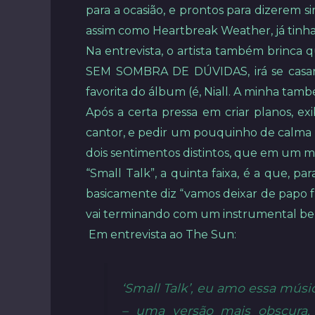
para a ocasião, e prontos para dizerem s
assim como Heartbreak Weather, já tinh
Na entrevista, o artista também brinca 
SEM SOMBRA DE DÚVIDAS, irá se casar 
favorita do álbum (é, Niall. A minha tamb
Após a certa pressa em criar planos, ex
cantor, e pedir um pouquinho de calma e 
dois sentimentos distintos, que em um m
“Small Talk”, a quinta faixa, é a que, p
basicamente diz “vamos deixar de papo fu
vai terminando com um instrumental be
Em entrevista ao The Sun:
‘Small Talk’, eu amo essa mús
– uma versão mais obscura.