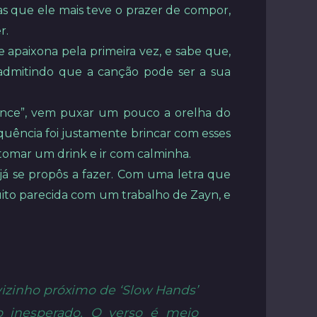
das que ele mais teve o prazer de compor,
r.
 apaixona pela primeira vez, e sabe que,
admitindo que a canção pode ser a sua
atience”, vem puxar um pouco a orelha do
equência foi justamente brincar com esses
tomar um drink e ir com calminha.
l já se propôs a fazer. Com uma letra que
muito parecida com um trabalho de Zayn, e
vizinho próximo de ‘Slow Hands’
o inesperado. O verso é meio