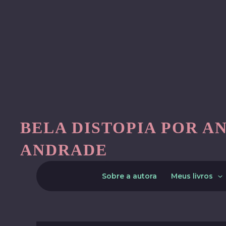
Skip
to
content
BELA DISTOPIA POR A
ANDRADE
Sobre a autora
Meus livros