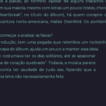
a paixão, ao término. Apesar de alguns trabalhos r
 em sua maioria, mesmo com letras um pouco tristes, ch
eartbreak”, no título do álbum), há quem conspire 
 cantora norte-americana, Hailee Steinfeld. Os pom
começar a analisar as faixas?
 produção, tem uma pegada que relembra um rockzinho
 capa do álbum, ajuda um pouco a manter essa ideia.
costumava ter os dias solitários, até se apaixonar
a de coração quebrado”. Todavia, a música parece
 conta ter saudade de tudo isso, fazendo que a
 letra não necessariamente feliz.