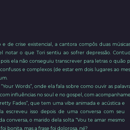
e de crise existencial, a cantora compôs duas músicas:
vel notar o que Tori sentiu ao sofrer depressão. Cont
pois ela não conseguiu transcrever para letras o quão
 confusos e complexos (de estar em dois lugares ao me
um.
u “Your Words”, onde ela fala sobre como ouvir as pala
 com influências no soul e no gospel, com acompanhament
tty Fades”, que tem uma vibe animada e acústica e
 Ela escreveu isso depois de uma conversa com seu
da conversa, o marido dela solta “Vou te amar mesmo
oi bonita, mas a frase foi dolorosa, né?