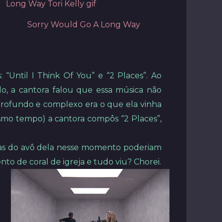
Sorry Would Go A Long Way
 “Until I Think Of You” e “2 Places”. Ao
udo, a cantora falou que essa música não
 profundo e complexo era o que ela vinha
smo tempo) a cantora compôs “2 Places”,
vras do avô dela nesse momento poderiam
o de coral de igreja e tudo viu? Chorei.