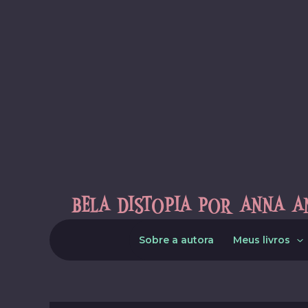
Skip
to
content
BELA DISTOPIA POR ANNA A
Sobre a autora
Meus livros