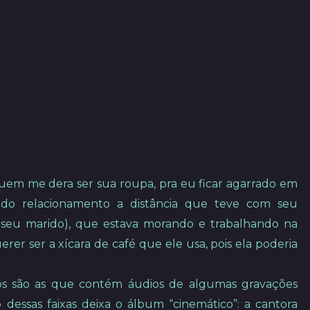
“quem me dera ser sua roupa, pra eu ficar agarrado em
 do relacionamento a distância que teve com seu
 seu marido), que estava morando e trabalhando na
er ser a xícara de café que ele usa, pois ela poderia
los são as que contém áudios de algumas gravações
o dessas faixas deixa o álbum “cinemático”: a cantora