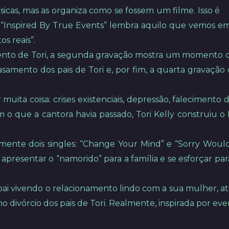
úsicas, mas as organiza como se fossem um filme. Isso é
? “Inspired By True Events” lembra aquilo que vemos em
s reais”.
imento de Tori, a segunda gravação mostra um momento 
asamento dos pais de Tori e, por fim, a quarta gravaçã
muita coisa: crises existenciais, depressão, falecimento
com o que a cantora havia passado, Tori Kelly construiu
nte dois singles: “Change Your Mind” e “Sorry Would 
 apresentar o “namorido” para a família e se esforçar par
ai vivendo o relacionamento lindo com a sua mulher, a
 no divórcio dos pais de Tori. Realmente, inspirada por even