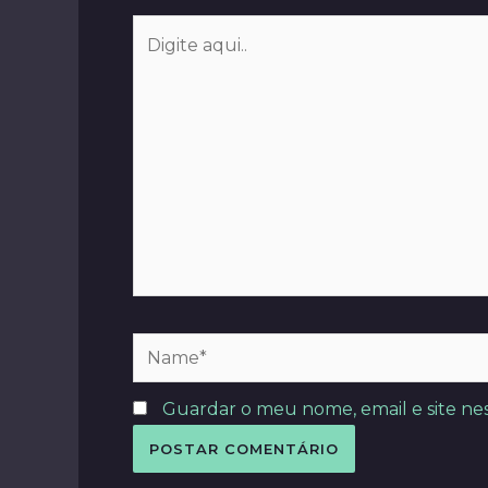
Digite
aqui..
Name*
Guardar o meu nome, email e site ne