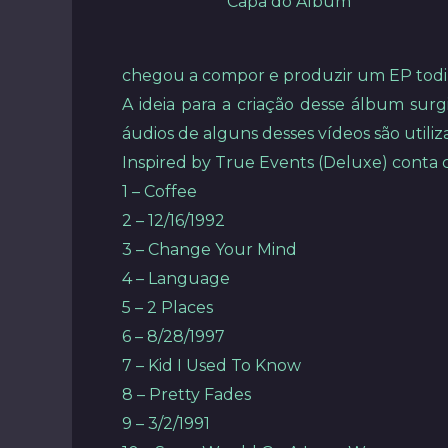
Capa do Álbum
chegou a compor e produzir um EP todin
A ideia para a criação desse álbum surg
áudios de alguns desses vídeos são utiliz
Inspired by True Events (Deluxe) conta c
1 – Coffee
2 – 12/16/1992
3 – Change Your Mind
4 – Language
5 – 2 Places
6 – 8/28/1997
7 – Kid I Used To Know
8 – Pretty Fades
9 – 3/2/1991