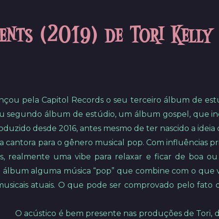
vents (2019) de Tori Kelly
lançou pela Capitol Records o seu terceiro álbum de est
eu segundo álbum de estúdio, um álbum gospel, que in
duzido desde 2016, antes mesmo de ter nascido a ideia
a cantora para o gênero musical pop. Com influências p
as, realmente uma vibe para relaxar e ficar de boa ou 
se álbum alguma música “pop” que combine com o que v
usicais atuais. O que pode ser comprovado pelo fato 
O acústico é bem presente nas produções de Tori, 