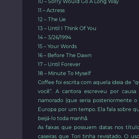
10 – Sorry Would Go A Long Way
11 – Actress
12 – The Lie
13 – Until I Think Of You
14 – 3/26/1994
15 – Your Words
16 – Before The Dawn
17 – Until Forever
18 – Minute To Myself
Coffee foi escrita com aquela ideia de 
você”. A cantora escreveu por causa
namorado (que seria posteriormente o
Europa por um tempo. Ela fala sobre quer
beijá-lo toda manhã.
As faixas que possuem datas nos títu
caseiras que Tori tinha revisitado. O us