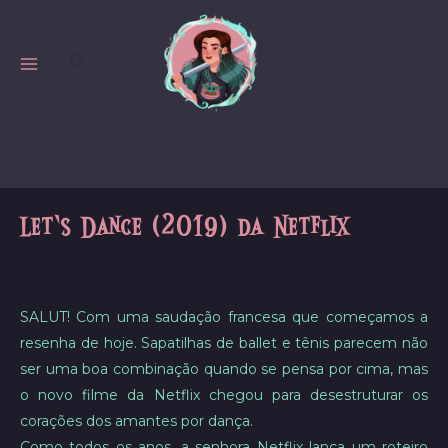
Skip
to
Search
content
MAIN
MENU
Let’s Dance (2019) da Netflix
SALUT! Com uma saudação francesa que começamos a
resenha de hoje. Sapatilhas de ballet e tênis parecem não
ser uma boa combinação quando se pensa por cima, mas
o novo filme da Netflix chegou para desestruturar os
corações dos amantes por dança.
Como todos os anos, a senhora Netflix lança um roteiro