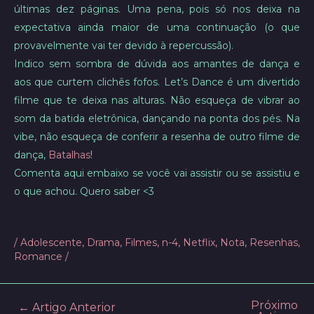
últimas dez páginas. Uma pena, pois só nos deixa na
expectativa ainda maior de uma continuação (o que
provavelmente vai ter devido à repercussão).
Indico sem sombra de dúvida aos amantes de dança e
aos que curtem clichês fofos. Let’s Dance é um divertido
filme que te deixa nas alturas. Não esqueça de vibrar ao
som da batida eletrônica, dançando na ponta dos pés. Na
vibe, não esqueça de conferir a resenha de outro filme de
dança,
Batalhas
!
Comenta aqui embaixo se você vai assistir ou se assistiu e
o que achou. Quero saber <3
/
Adolescente
,
Drama
,
Filmes
,
n-4
,
Netflix
,
Nota
,
Resenhas
,
Romance
/
Próximo
Post
←
Artigo Anterior