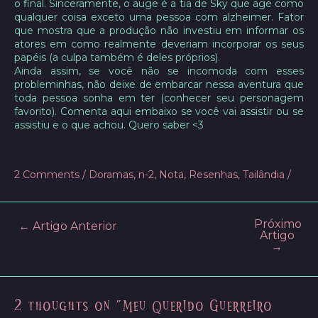
o final. Sinceramente, o auge é a tia de Sky que age como
qualquer coisa exceto uma pessoa com alzheimer. Fator
que mostra que a produção não investiu em informar os
atores em como realmente deveriam incorporar os seus
papéis (a culpa também é deles próprios).
Ainda assim, se você não se incomoda com esses
probleminhas, não deixe de embarcar nessa aventura que
toda pessoa sonha em ter (conhecer seu personagem
favorito). Comenta aqui embaixo se você vai assistir ou se
assistiu e o que achou. Quero saber <3
2 Comments
/
Doramas
,
n-2
,
Nota
,
Resenhas
,
Tailândia
/
Próximo
Post
←
Artigo Anterior
Artigo
navigation
→
2 thoughts on “Meu Querido Guerreiro