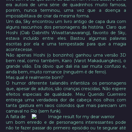
era autora de uma série de quadrinhos muito famosa,
porém, nunca terminou, uma vez que a doença a
impossibilitava de criar da mesma forma.
Um dia, Sky encontrou um livro antigo de capa dura com
alguns rascunhos dos personagens da história. Claro que
Hoshi (Oab Oabnithi Wiwattanawarang), favorito de Sky,
estava incluído entre eles. Bastou algumas palavras
escritas por ela e uma tempestade para que a magia
acontecesse.
Não apenas Hoshi (o bonzinho) ganhou uma versão 3D
bem real, como também, Kairo (Varot Makaduangkeo), o
grande vilão. Era óbvio que dali iria sair muita confuso e,
ainda bem, muito romance (ninguém é de ferro).
Mas qual é realmente bom?
O humor diferente tailandês infantiliza os personagens
que, apesar de adultos, são crianças crescidas. Não espere
efeitos especiais de qualidade. Meu Querido Guerreiro
entrega uma verdadeira dor de cabeça nos olhos com
tanta gastura em raios coloridos que mais pareciam um
carnaval no Rio (sem funk).
A falta de
um bom enredo e de personagens interessantes pode
não te fazer passar do primeiro episódio ou te segurar até