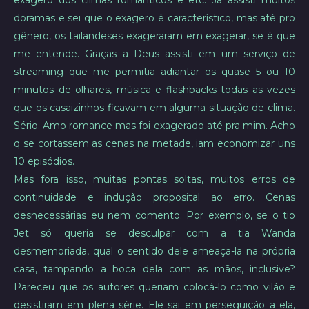
exagero dos climas românticos e etc. Já assisti muitos
doramas e sei que o exagero é característico, mas até pro
gênero, os tailandeses exageraram em exagerar, se é que
me entende. Graças a Deus assisti em um serviço de
streaming que me permitia adiantar os quase 5 ou 10
minutos de olhares, música e flashbacks todas as vezes
que os casaizinhos ficavam em alguma situação de clima.
Sério. Amo romance mas foi exagerado até pra mim. Acho
q se cortassem as cenas na metade, iam economizar uns
10 episódios.
Mas fora isso, muitas pontas soltas, muitos erros de
continuidade e indução proposital ao erro. Cenas
desnecessárias eu nem comento. Por exemplo, se o tio
Jet só queria se desculpar com a tia Wanda
desmemoriada, qual o sentido dele ameaça-la na própria
casa, tampando a boca dela com as mãos, inclusive?
Pareceu que os autores queriam colocá-lo como vilão e
desistiram em plena série. Ele sai em perseguição a ela,