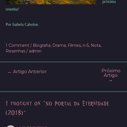
próxima
resenha!
Por Isabela Cabolon.
1 Comment
/
Biografia
,
Drama
,
Filmes
,
n-5
,
Nota
,
Resenhas
/
admin
Próximo
Post
←
Artigo Anterior
Artigo
navigation
→
1 thought on “No Portal da Eternidade
(2018)”