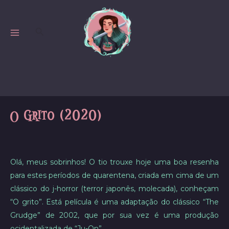
Skip
to
Search
content
MAIN
MENU
O Grito (2020)
Olá, meus sobrinhos! O tio trouxe hoje uma boa resenha
para estes períodos de quarentena, criada em cima de um
clássico do j-horror (terror japonês, molecada), conheçam
“O grito”. Está película é uma adaptação do clássico “The
Grudge” de 2002, que por sua vez é uma produção
ocidentalizada de “Ju-On”.