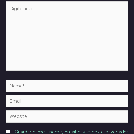
Digite
aqui..
Name*
Email*
Website
Guardar o meu nome, email e site neste navegador