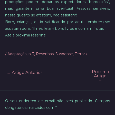
produções podem deixar os expectadores “borocoxôs”,
mas garantem uma boa aventura! Pessoas sensíveis,
nesse quesito se afastem, não assistam!
Bom, crianças, o tio vai ficando por aqui. Lembrem-se:
assistam bons filmes, leiam bons livros e comam frutas!
Até a próxima resenha!
/
Adaptação
,
n-3
,
Resenhas
,
Suspense
,
Terror
/
Próximo
Post
←
Artigo Anterior
Artigo
navigation
→
O seu endereço de email não será publicado.
Campos
obrigatórios marcados com
*