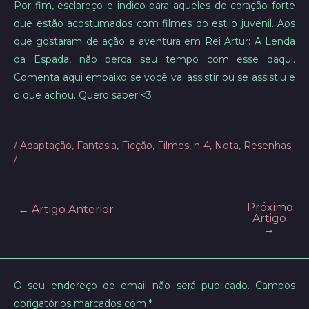
Por fim, esclareço e indico para aqueles de coração forte
que estão acostumados com filmes do estilo juvenil. Aos
que gostaram de ação e aventura em Rei Artur: A Lenda
da Espada, não perca seu tempo com esse daqui.
Comenta aqui embaixo se você vai assistir ou se assistiu e
o que achou. Quero saber <3
/
Adaptação
,
Fantasia
,
Ficção
,
Filmes
,
n-4
,
Nota
,
Resenhas
/
Próximo
Post
←
Artigo Anterior
Artigo
navigation
→
O seu endereço de email não será publicado.
Campos
obrigatórios marcados com
*