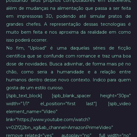
possuindo seus próprios computadores em braceletes,
além de mudanças na alimentação que passa a ser feita
em impressoras 3D, podendo até simular pratos de
grandes chefes. A representação dessas tecnologias é
muito bem feita e nos aproxima da realidade em como
isso poderá ocorrer.
No fim, “Upload” é uma daquelas séries de ficção
científica que se confunde com romance e traz uma boa
dose de novidades. Busca adivinhar, de forma mais pé no
chão, como seria a humanidade e a relação entre
humanos dentro desse novo contexto. Indico para quem
gosta de um estilo curioso.
[/spb_text_block] [spb_blank_spacer height=”30px”
width=”1/1″ el_position=”first last”] [spb_video
element_name=”Vídeo”
link=”https://www.youtube.com/watch?
v=0ZfZj2bn_xg&ab_channel=AmazonPrimeVideo”
remove_related=”yes” autoplay=”no” full_width=”no”