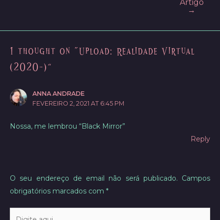
Artigo
navigation
→
1 thought on “Upload: Realidade Virtual
(2020-)”
ANNA ANDRADE
FEVEREIRO 2, 2021 AT 6:45 PM
Nossa, me lembrou “Black Mirror”
Reply
O seu endereço de email não será publicado.
Campos
obrigatórios marcados com
*
Digite