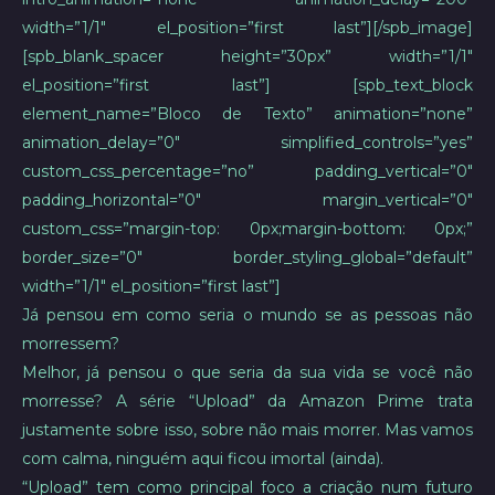
width=”1/1″ el_position=”first last”][/spb_image]
[spb_blank_spacer height=”30px” width=”1/1″
el_position=”first last”] [spb_text_block
element_name=”Bloco de Texto” animation=”none”
animation_delay=”0″ simplified_controls=”yes”
custom_css_percentage=”no” padding_vertical=”0″
padding_horizontal=”0″ margin_vertical=”0″
custom_css=”margin-top: 0px;margin-bottom: 0px;”
border_size=”0″ border_styling_global=”default”
width=”1/1″ el_position=”first last”]
Já pensou em como seria o mundo se as pessoas não
morressem?
Melhor, já pensou o que seria da sua vida se você não
morresse? A série “Upload” da Amazon Prime trata
justamente sobre isso, sobre não mais morrer. Mas vamos
com calma, ninguém aqui ficou imortal (ainda).
“Upload” tem como principal foco a criação num futuro