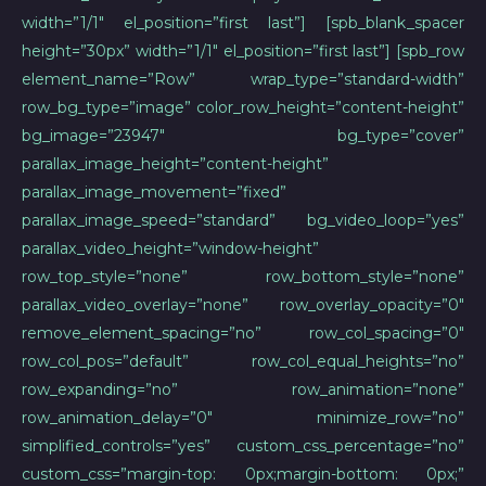
width=”1/1″ el_position=”first last”] [spb_blank_spacer
height=”30px” width=”1/1″ el_position=”first last”] [spb_row
element_name=”Row” wrap_type=”standard-width”
row_bg_type=”image” color_row_height=”content-height”
bg_image=”23947″ bg_type=”cover”
parallax_image_height=”content-height”
parallax_image_movement=”fixed”
parallax_image_speed=”standard” bg_video_loop=”yes”
parallax_video_height=”window-height”
row_top_style=”none” row_bottom_style=”none”
parallax_video_overlay=”none” row_overlay_opacity=”0″
remove_element_spacing=”no” row_col_spacing=”0″
row_col_pos=”default” row_col_equal_heights=”no”
row_expanding=”no” row_animation=”none”
row_animation_delay=”0″ minimize_row=”no”
simplified_controls=”yes” custom_css_percentage=”no”
custom_css=”margin-top: 0px;margin-bottom: 0px;”