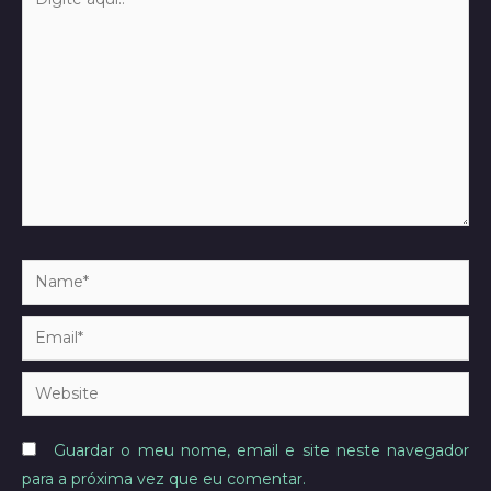
aqui..
Name*
Email*
Website
Guardar o meu nome, email e site neste navegador
para a próxima vez que eu comentar.