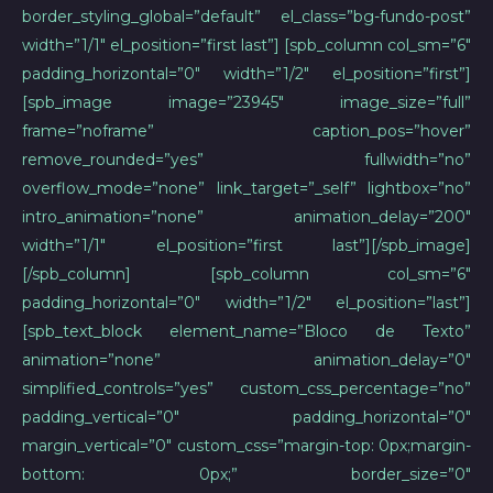
border_styling_global=”default” el_class=”bg-fundo-post”
width=”1/1″ el_position=”first last”] [spb_column col_sm=”6″
padding_horizontal=”0″ width=”1/2″ el_position=”first”]
[spb_image image=”23945″ image_size=”full”
frame=”noframe” caption_pos=”hover”
remove_rounded=”yes” fullwidth=”no”
overflow_mode=”none” link_target=”_self” lightbox=”no”
intro_animation=”none” animation_delay=”200″
width=”1/1″ el_position=”first last”][/spb_image]
[/spb_column] [spb_column col_sm=”6″
padding_horizontal=”0″ width=”1/2″ el_position=”last”]
[spb_text_block element_name=”Bloco de Texto”
animation=”none” animation_delay=”0″
simplified_controls=”yes” custom_css_percentage=”no”
padding_vertical=”0″ padding_horizontal=”0″
margin_vertical=”0″ custom_css=”margin-top: 0px;margin-
bottom: 0px;” border_size=”0″