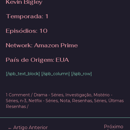
Kevin Bigley
Temporada: 1
Episódios: 10
Network: Amazon Prime
País de Origem: EUA
[/spb_text_block] [/spb_column] [/spb_row]
1 Comment
/
Drama - Séries
,
Investigação
,
Mistério -
Séries
,
n-3
,
Netflix - Séries
,
Nota
,
Resenhas
,
Séries
,
Últimas
Resenhas
/
Próximo
Post
←
Artigo Anterior