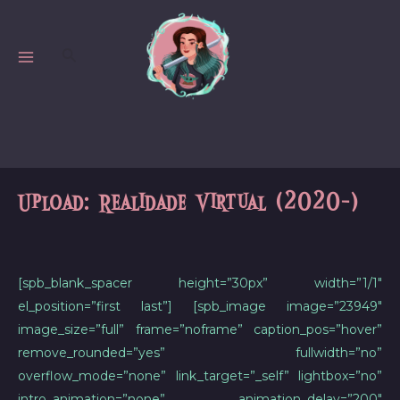
Skip
to
Search
content
MAIN
MENU
Upload: Realidade Virtual (2020-)
[spb_blank_spacer height=”30px” width=”1/1″
el_position=”first last”] [spb_image image=”23949″
image_size=”full” frame=”noframe” caption_pos=”hover”
remove_rounded=”yes” fullwidth=”no”
overflow_mode=”none” link_target=”_self” lightbox=”no”
intro_animation=”none” animation_delay=”200″