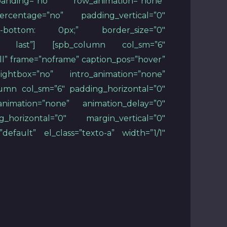
panding=”no” row_animation=”none”
ercentage=”no” padding_vertical=”0″
in-bottom: 0px;” border_size=”0″
first last”] [spb_column col_sm=”6″
ull” frame=”noframe” caption_pos=”hover”
ghtbox=”no” intro_animation=”none”
olumn col_sm=”6″ padding_horizontal=”0″
imation=”none” animation_delay=”0″
_horizontal=”0″ margin_vertical=”0″
efault” el_class=”texto-a” width=”1/1″