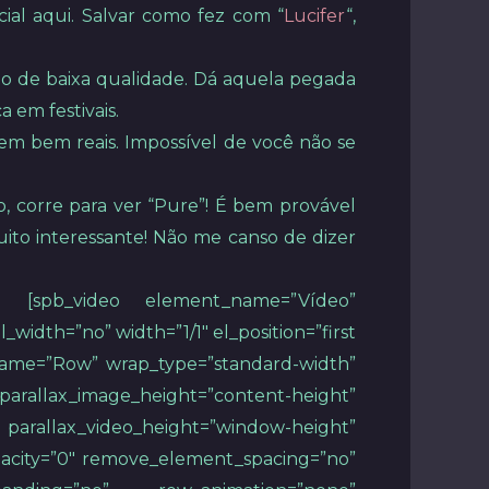
ial aqui. Salvar como fez com “
Lucifer
“,
imo de baixa qualidade. Dá aquela pegada
 em festivais.
em bem reais. Impossível de você não se
 corre para ver “Pure”! É bem provável
ito interessante! Não me canso de dizer
st”] [spb_video element_name=”Vídeo”
idth=”no” width=”1/1″ el_position=”first
t_name=”Row” wrap_type=”standard-width”
parallax_image_height=”content-height”
arallax_video_height=”window-height”
pacity=”0″ remove_element_spacing=”no”