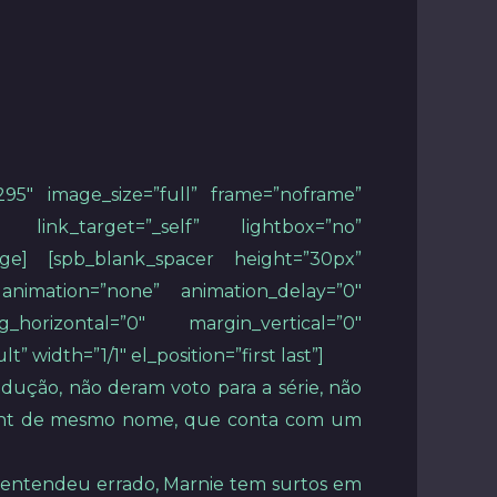
295″ image_size=”full” frame=”noframe”
link_target=”_self” lightbox=”no”
image] [spb_blank_spacer height=”30px”
animation=”none” animation_delay=”0″
_horizontal=”0″ margin_vertical=”0″
width=”1/1″ el_position=”first last”]
dução, não deram voto para a série, não
right de mesmo nome, que conta com um
o entendeu errado, Marnie tem surtos em