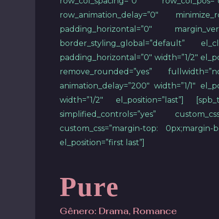
row_col_spacing=”0″ row_col_pos=
row_animation_delay=”0″ minimize_r
padding_horizontal=”0″ margin_v
border_styling_global=”default” el
padding_horizontal=”0″ width=”1/2″ el_p
remove_rounded=”yes” fullwidth=”n
animation_delay=”200″ width=”1/1″ el_p
width=”1/2″ el_position=”last”] [
simplified_controls=”yes” custom_c
custom_css=”margin-top: 0px;margin-bo
el_position=”first last”]
Pure
Gênero: Drama, Romance