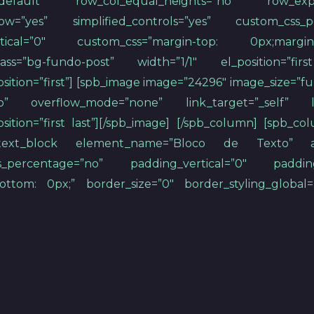
”default” row_col_equal_heights=”no” row_ex
ow=”yes” simplified_controls=”yes” custom_css_p
ertical=”0″ custom_css=”margin-top: 0px;marg
_class=”bg-fundo-post” width=”1/1″ el_position=”
osition=”first”] [spb_image image=”24296″ image_size=”f
o” overflow_mode=”none” link_target=”_self” li
osition=”first last”][/spb_image] [/spb_column] [spb_c
spb_text_block element_name=”Bloco de Texto” an
ss_percentage=”no” padding_vertical=”0″ padding
ttom: 0px;” border_size=”0″ border_styling_global=”d