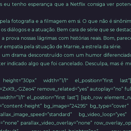
 eu tenho esperança que a Netflix consiga ver potenc
pela fotografia e a filmagem em si. O que não é sinôn
os diálogos e a atuação. Bem cara de série que se destaca
rova nossas lágrimas com histórias reais. Bom, parec
 empatia pela situação de Marnie, a estrela da série.
 um drama desconstruído com um humor diferenciado,
 indicado algo que foi cancelado. Desculpa, mas é mu
 height=”30px” width=”1/1″ el_position=”first la
xK9_-GZeo4″ remove_related=”yes” autoplay=”no” full_w
 width=”1/1″ el_position=”first last”] [spb_row elemen
”content-height” bg_image=”24295″ bg_type=”cover” 
allax_image_speed=”standard” bg_video_loop=”yes” p
=”none” parallax_video_overlay=”none” row_overlay_o