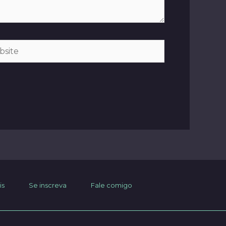
ite
is
Se inscreva
Fale comigo