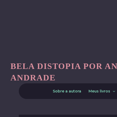
Skip
to
content
BELA DISTOPIA POR A
ANDRADE
Sobre a autora
Meus livros