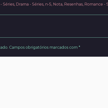
 Séries
,
Drama - Séries
,
n-5
,
Nota
,
Resenhas
,
Romance - S
cado.
Campos obrigatórios marcados com
*