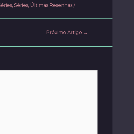
éries
,
Séries
,
Últimas Resenhas
/
Próximo Artigo
→