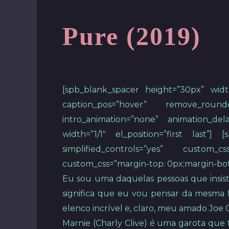
Pure (2019)
[spb_blank_spacer height=”30px” width
caption_pos=”hover” remove_round
intro_animation=”none” animation_dela
width=”1/1″ el_position=”first last
simplified_controls=”yes” custom_c
custom_css=”margin-top: 0px;margin-botto
Eu sou uma daquelas pessoas que insist
significa que eu vou pensar da mesma
elenco incrível e, claro, meu amado Joe
Marnie (Charly Clive) é uma garota que