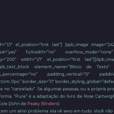
=”1/1″ el_position=”first last”] [spb_image image=”24
ed=”yes” fullwidth=”no” overflow_mode=”none” 
y=”200″ width=”1/1″ el_position=”first last”][/spb_
”] [spb_text_block element_name=”Bloco de Texto” 
ss_percentage=”no” padding_vertical=”0″ padding
m: 0px;” border_size=”0″ border_styling_global=”default” 
e no “cancelado”. Se algumas pessoas, ou a própria pro
 forma. “Pure” é a adaptação do livro de Rose Cartw
 Cole (John de
Peaky Blinders
).
 tem um sério problema: ela vê sexo em tudo. Você nã