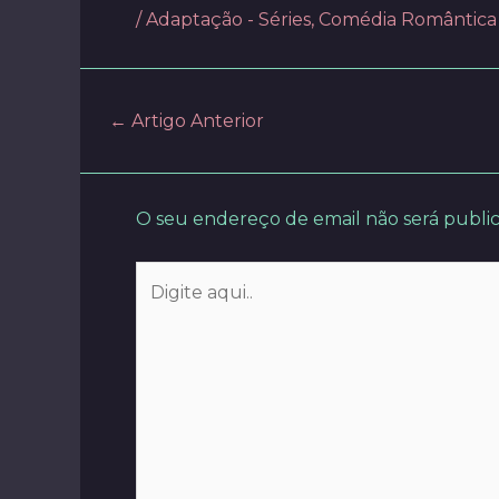
/
Adaptação - Séries
,
Comédia Romântica -
Post
←
Artigo Anterior
navigation
O seu endereço de email não será publi
Digite
aqui..