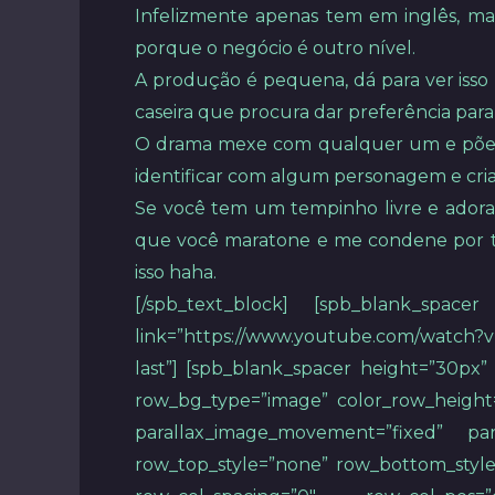
Infelizmente apenas tem em inglês, mas
porque o negócio é outro nível.
A produção é pequena, dá para ver isso 
caseira que procura dar preferência para 
O drama mexe com qualquer um e põe a p
identificar com algum personagem e criar
Se você tem um tempinho livre e adora
que você maratone e me condene por ter
isso haha.
[/spb_text_block] [spb_blank_spacer
link=”https://www.youtube.com/watch?v=Z
last”] [spb_blank_spacer height=”30px”
row_bg_type=”image” color_row_height=
parallax_image_movement=”fixed” par
row_top_style=”none” row_bottom_style