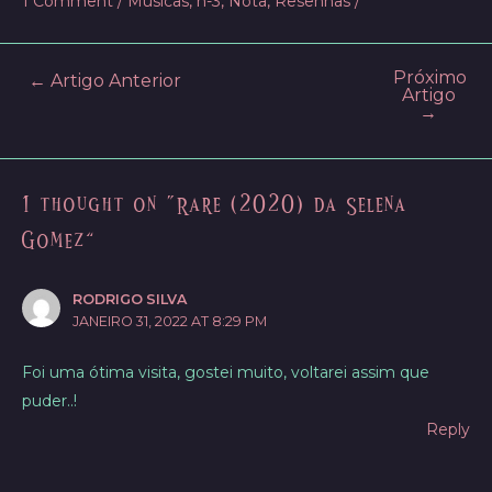
1 Comment
/
Músicas
,
n-3
,
Nota
,
Resenhas
/
Próximo
Post
←
Artigo Anterior
Artigo
navigation
→
1 thought on “Rare (2020) da Selena
Gomez”
RODRIGO SILVA
JANEIRO 31, 2022 AT 8:29 PM
Foi uma ótima visita, gostei muito, voltarei assim que
puder..!
Reply