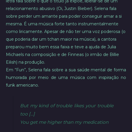
letra fala sobre o que o título já expõe, liberar-se de um
relacionamento abusivo (Oi, Justin Bieber). Selena fala
sobre perder um amante para poder conseguir amar a si
mesma. É uma música forte tanto instrumentalmente
como liricamente. Apesar de não ter uma voz poderosa (o
que poderia dar um tchan maior na música), a cantora
preparou muito bem essa faixa e teve a ajuda de Julia
Michaels na composição e de Finneas (o irmão de Billie
Eilish) na produção.
Em “Fun”, Selena fala sobre a sua saúde mental de forma
humorada por meio de uma música com inspiração no
funk americano.
But my kind of trouble likes your trouble
too […]
You get me higher than my medication