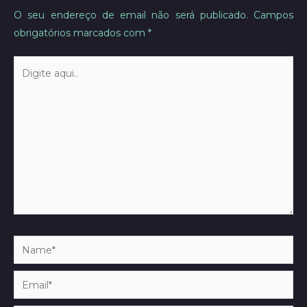
O seu endereço de email não será publicado.
Campos
obrigatórios marcados com
*
Digite
aqui..
Name*
Email*