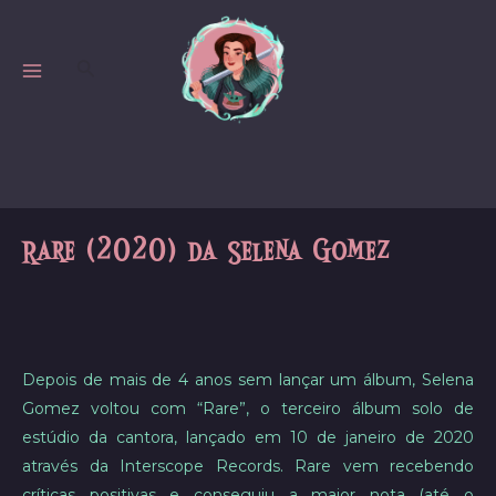
Skip
to
Search
content
MAIN
MENU
Rare (2020) da Selena Gomez
Depois de mais de 4 anos sem lançar um álbum, Selena
Gomez voltou com “Rare”, o terceiro álbum solo de
estúdio da cantora, lançado em 10 de janeiro de 2020
através da Interscope Records. Rare vem recebendo
críticas positivas e conseguiu a maior nota (até o