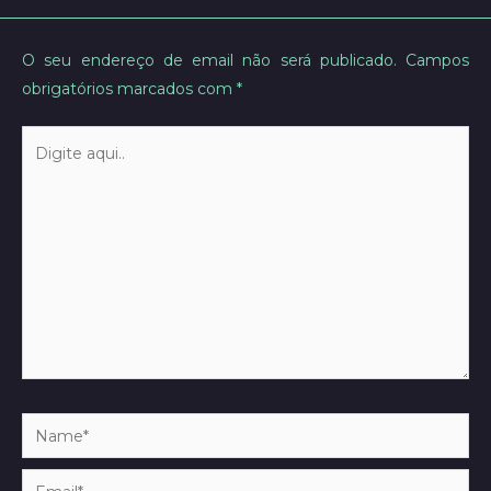
O seu endereço de email não será publicado.
Campos
obrigatórios marcados com
*
Digite
aqui..
Name*
Email*