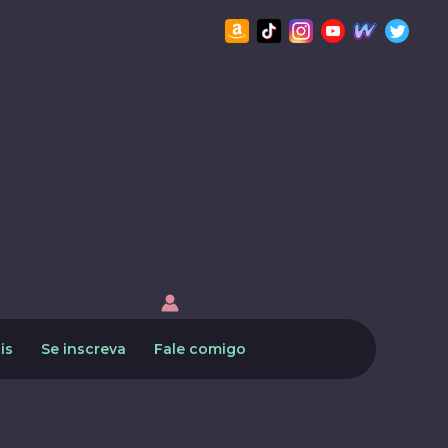
is
Se inscreva
Fale comigo