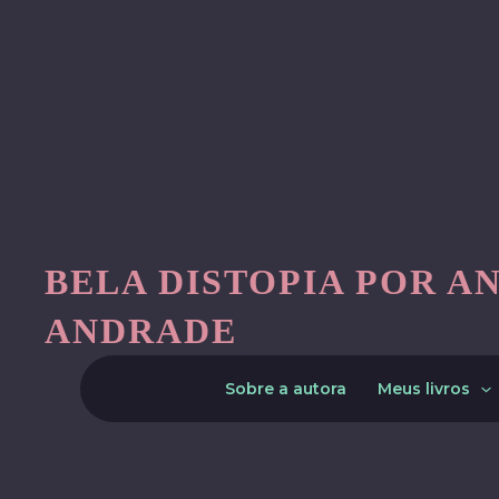
Skip
to
content
BELA DISTOPIA POR A
ANDRADE
Sobre a autora
Meus livros